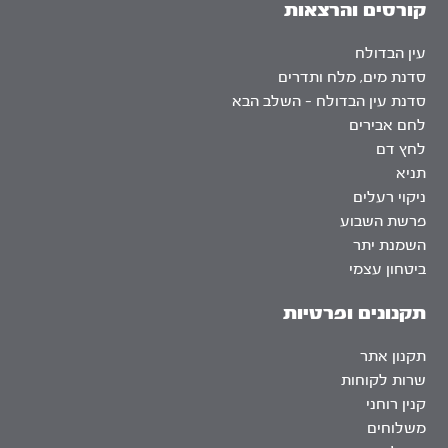
קורסים והרצאות
עין הבדולח
סדנת מים, מלח ותדרים
סדנת עין הבדולח – השלב הבא
לחם אבירים
לחץ דם
תניא
ניקוי רעלים
פרשת השבוע
השמנת יתר
ביטחון עצמי
תקנונים ופרטיות
תקנון אתר
שרות לקוחות
קנין רוחני
משלוחים