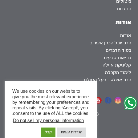
ביטולים
החזרות
אודות
אודות
הרב יובל הכהן אשרוב
בסוד הדברים
בריאות טבעית
קליניקת איילה
לימוד הקבלה
הרב אשלג – בעל הסולם
We use cookies on our website to
give you the most relevant experience
אתר שומר שבת
by remembering your preferences and
repeat visits. By clicking “Accept”, you
consent to the use of ALL the cookies.
|
SEO
.
Do not sell my personal information
x
הגדרות עוגיות
קבל
לסדרות