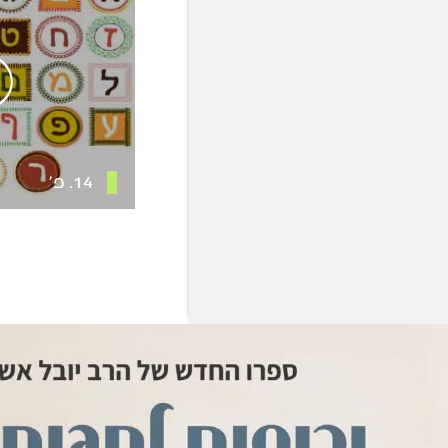
14. פ’