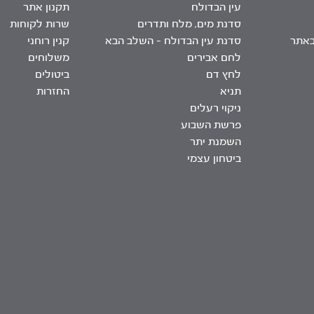
עין הבדולח
תקנון אתר
סדנת מים, מלח ותדרים
שרות לקוחות
באתר
סדנת עין הבדולח – השלב הבא
קנין רוחני
לחם אבירים
משלוחים
לחץ דם
ביטולים
תניא
החזרות
ניקוי רעלים
פרשת השבוע
השמנת יתר
ביטחון עצמי