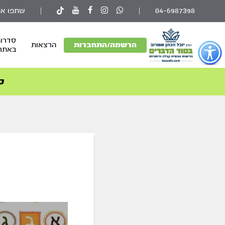
04-6987398
|
|
שתפו את
סדרות
פתור
הרשמה/התחברות
הרצאות
באתר
פתיחת
פריט
גישות
ס
וכן
רכזי