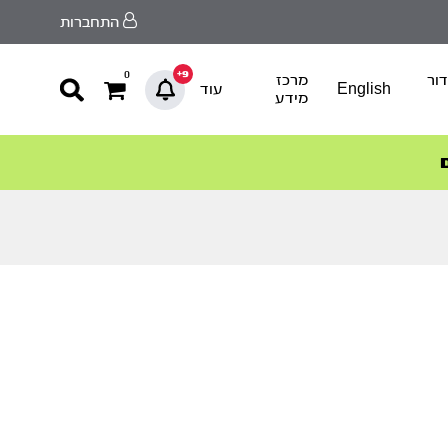
התחברות
9+
0
ור
מרכז
English
עוד
מידע