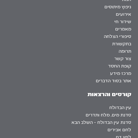
ניפוץ מיתוסים
אירועים
שידור חי
מאמרים
סיפורי הצלחה
בתקשורת
תרומה
צור קשר
קופת החסד
מרכז מידע
אתר בסוד הדברים
קורסים והרצאות
עין הבדולח
סדנת מים, מלח ותדרים
סדנת עין הבדולח – השלב הבא
לחם אבירים
לחץ דם