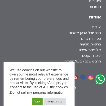
ביטולים
החזרות
אודות
אודות
הרב יובל הכהן אשרוב
בסוד הדברים
בריאות טבעית
קליניקת איילה
לימוד הקבלה
הרב אשלג – בעל הסולם
We use cookies on our website to
give you the most relevant experience
אתר שומר שבת
by remembering your preferences and
repeat visits. By clicking “Accept”, you
consent to the use of ALL the cookies.
|
SEO
.
Do not sell my personal information
x
הגדרות עוגיות
קבל
לסדרות