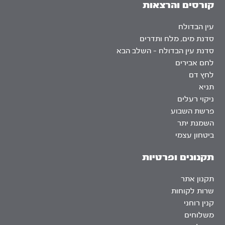
קורסים והרצאות
עין הבדולח
סדנת מים, מלח ותדרים
סדנת עין הבדולח – השלב הבא
לחם אבירים
לחץ דם
תניא
ניקוי רעלים
פרשת השבוע
השמנת יתר
ביטחון עצמי
תקנונים ופרטיות
תקנון אתר
שרות לקוחות
קנין רוחני
משלוחים