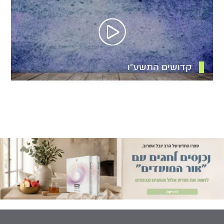
קדושים התשע”ו