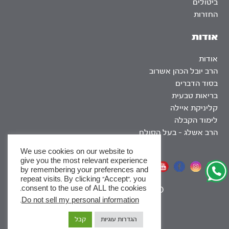
ביטולים
החזרות
אודות
אודות
הרב יובל הכהן אשרוב
בסוד הדברים
בריאות טבעית
קליניקת איילה
לימוד הקבלה
הרב אשלג – בעל הסולם
We use cookies on our website to
give you the most relevant experience
אתר שומר שבת
by remembering your preferences and
repeat visits. By clicking “Accept”, you
consent to the use of ALL the cookies.
|
SEO
.
Do not sell my personal information
x
הגדרות עוגיות
קבל
לסדרות