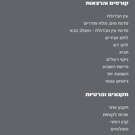
קורסים והרצאות
עין הבדולח
סדנת מים, מלח ותדרים
סדנת עין הבדולח – השלב הבא
לחם אבירים
לחץ דם
תניא
ניקוי רעלים
פרשת השבוע
השמנת יתר
ביטחון עצמי
תקנונים ופרטיות
תקנון אתר
שרות לקוחות
קנין רוחני
משלוחים