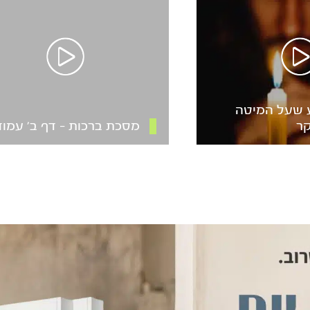
 שעל המיטה
קר
מסכת ברכות – דף ב’ עמוד