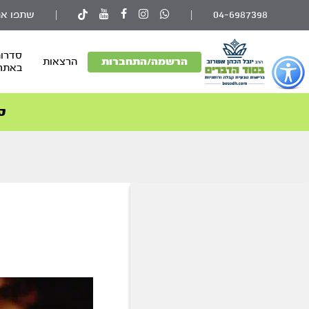
04-6987398
|
|
שתפו את
סדרות
פתור
הרשמה/התחברות
הרצאות
באתר
פתיחת
פריט
גישות
ס
וכן
רכזי