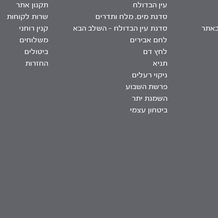
עין הבדולח
תקנון אתר
סדנת מים, מלח ותדרים
שרות לקוחות
באתר
סדנת עין הבדולח – השלב הבא
קנין רוחני
לחם אבירים
משלוחים
לחץ דם
ביטולים
תניא
החזרות
ניקוי רעלים
פרשת השבוע
השמנת יתר
ביטחון עצמי