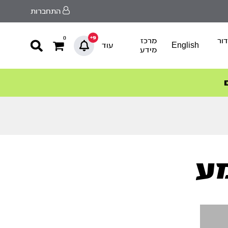
התחברות
9+
0
ור
מרכז
English
עוד
מידע
ע