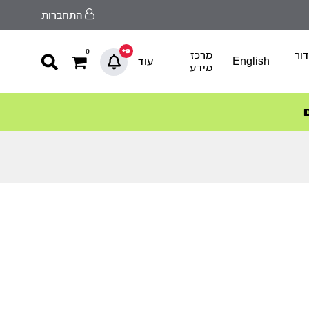
התחברות
9+
0
ור
מרכז
English
עוד
מידע