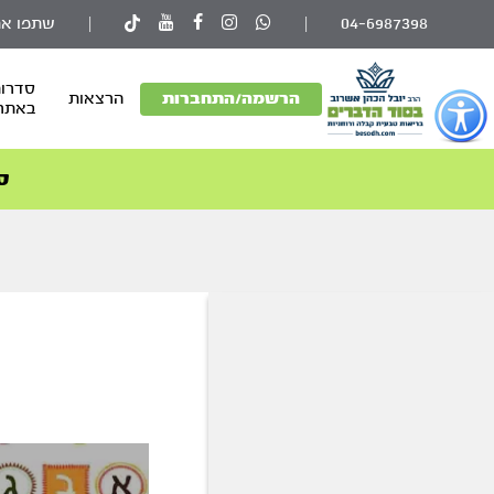
04-6987398
|
|
שתפו את
סדרות
פתור
הרשמה/התחברות
הרצאות
באתר
פתיחת
פריט
גישות
ס
וכן
רכזי