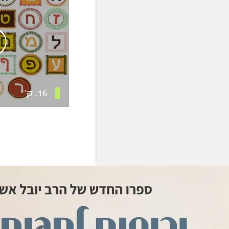
16. ק’