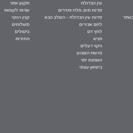
עין הבדולח
תקנון אתר
סדנת מים, מלח ותדרים
שרות לקוחות
באתר
סדנת עין הבדולח – השלב הבא
קנין רוחני
לחם אבירים
משלוחים
לחץ דם
ביטולים
תניא
החזרות
ניקוי רעלים
פרשת השבוע
השמנת יתר
ביטחון עצמי