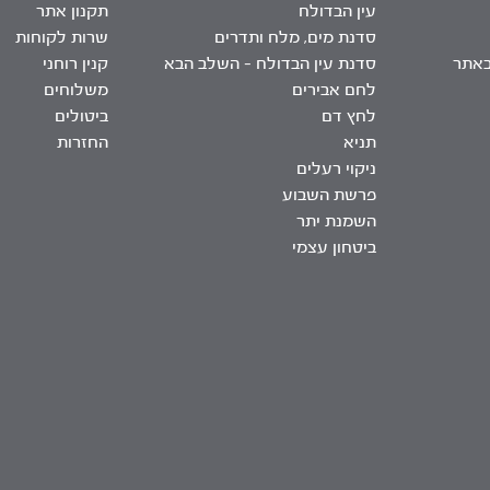
עין הבדולח
תקנון אתר
סדנת מים, מלח ותדרים
שרות לקוחות
באתר
סדנת עין הבדולח – השלב הבא
קנין רוחני
לחם אבירים
משלוחים
לחץ דם
ביטולים
תניא
החזרות
ניקוי רעלים
פרשת השבוע
השמנת יתר
ביטחון עצמי