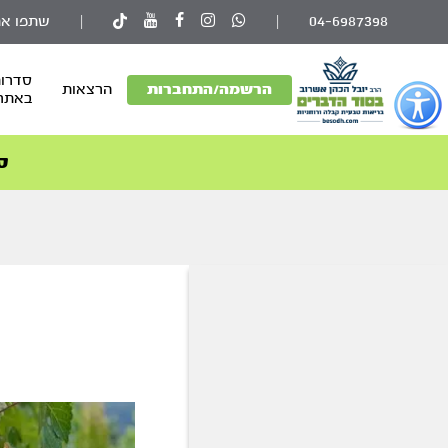
04-6987398
|
|
שתפו את
סדרות
פתור
הרשמה/התחברות
הרצאות
באתר
פתיחת
פריט
גישות
ס
וכן
רכזי