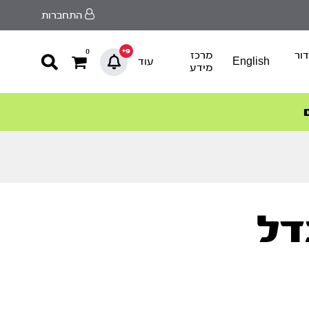
התחברות
9+
0
ור
מרכז
English
עוד
מידע
דל