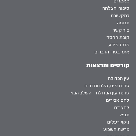
מאמרים
סיפורי הצלחה
בתקשורת
תרומה
צור קשר
קופת החסד
מרכז מידע
אתר בסוד הדברים
קורסים והרצאות
עין הבדולח
סדנת מים, מלח ותדרים
סדנת עין הבדולח – השלב הבא
לחם אבירים
לחץ דם
תניא
ניקוי רעלים
פרשת השבוע