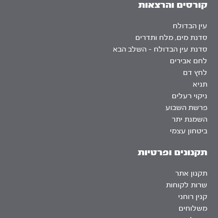
קורסים והרצאות
עין הבדולח
סדנת מים, מלח ותדרים
סדנת עין הבדולח – השלב הבא
לחם אבירים
לחץ דם
תניא
ניקוי רעלים
פרשת השבוע
השמנת יתר
ביטחון עצמי
תקנונים ופרטיות
תקנון אתר
שרות לקוחות
קנין רוחני
משלוחים