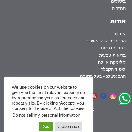
ביטולים
החזרות
אודות
אודות
הרב יובל הכהן אשרוב
בסוד הדברים
בריאות טבעית
קליניקת איילה
לימוד הקבלה
הרב אשלג – בעל הסולם
We use cookies on our website to
give you the most relevant experience
אתר שומר שבת
by remembering your preferences and
repeat visits. By clicking “Accept”, you
consent to the use of ALL the cookies.
|
SEO
.
Do not sell my personal information
x
הגדרות עוגיות
קבל
לסדרות