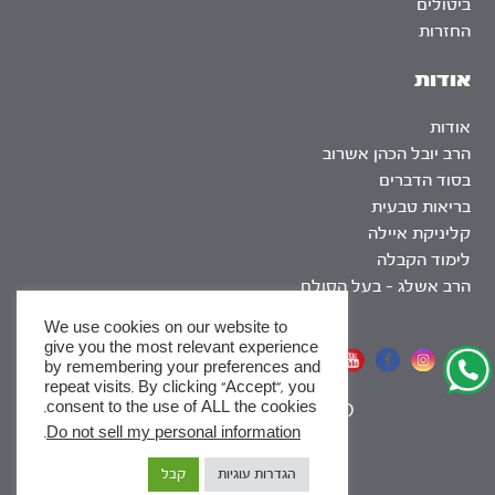
ביטולים
החזרות
אודות
אודות
הרב יובל הכהן אשרוב
בסוד הדברים
בריאות טבעית
קליניקת איילה
לימוד הקבלה
הרב אשלג – בעל הסולם
We use cookies on our website to
give you the most relevant experience
אתר שומר שבת
by remembering your preferences and
repeat visits. By clicking “Accept”, you
consent to the use of ALL the cookies.
|
SEO
.
Do not sell my personal information
x
הגדרות עוגיות
קבל
לסדרות