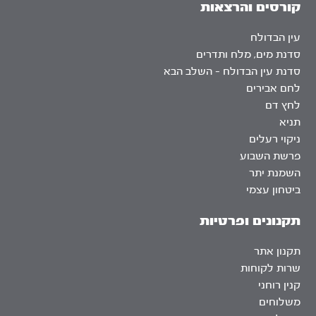
קורסים והרצאות
עין הבדולח
סדנת מים, מלח ותדרים
סדנת עין הבדולח – השלב הבא
לחם אבירים
לחץ דם
תניא
ניקוי רעלים
פרשת השבוע
השמנת יתר
ביטחון עצמי
תקנונים ופרטיות
תקנון אתר
שרות לקוחות
קנין רוחני
משלוחים