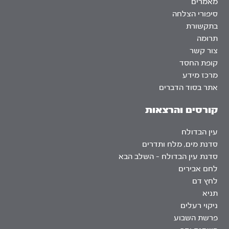
מאמרים
סיפורי הצלחה
בתקשורת
תרומה
צור קשר
קופת החסד
מרכז מידע
אתר בסוד הדברים
קורסים והרצאות
עין הבדולח
סדנת מים, מלח ותדרים
סדנת עין הבדולח – השלב הבא
לחם אבירים
לחץ דם
תניא
ניקוי רעלים
פרשת השבוע