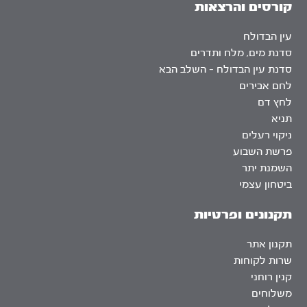
קורסים והרצאות
עין הבדולח
סדנת מים, מלח ותדרים
סדנת עין הבדולח – השלב הבא
לחם אבירים
לחץ דם
תניא
ניקוי רעלים
פרשת השבוע
השמנת יתר
ביטחון עצמי
תקנונים ופרטיות
תקנון אתר
שרות לקוחות
קנין רוחני
משלוחים