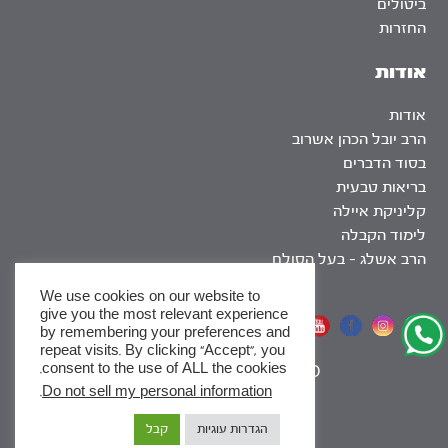
ביטולים
החזרות
אודות
אודות
הרב יובל הכהן אשרוב
בסוד הדברים
בריאות טבעית
קליניקת איילה
לימוד הקבלה
הרב אשלג – בעל הסולם
We use cookies on our website to
give you the most relevant experience
אתר שומר שבת
by remembering your preferences and
repeat visits. By clicking “Accept”, you
consent to the use of ALL the cookies.
|
SEO
.
Do not sell my personal information
x
הגדרות עוגיות
קבל
לסדרות