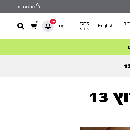
התחברות
9+
0
ור
מרכז
English
עוד
מידע
13