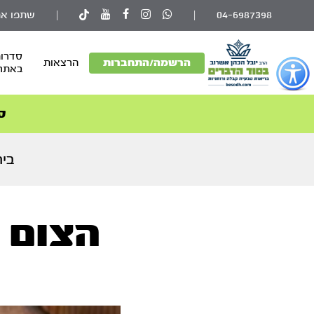
04-6987398
|
|
שתפו את
סדרות
פתור
הרשמה/התחברות
הרצאות
באתר
פתיחת
פריט
גישות
ס
וכן
רכזי
בית
הצום -