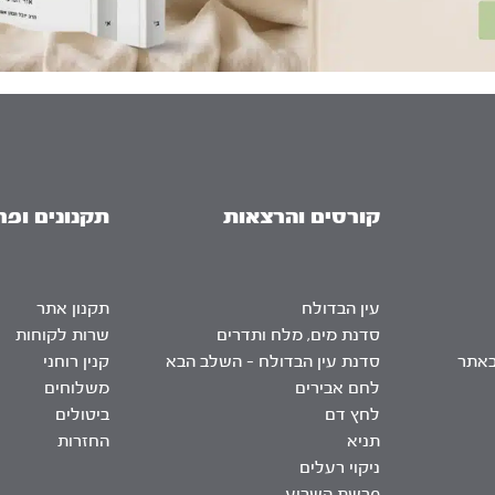
קורסים והרצאות
תקנונים ופר
עין הבדולח
תקנון אתר
סדנת מים, מלח ותדרים
שרות לקוחות
באתר
סדנת עין הבדולח – השלב הבא
קנין רוחני
לחם אבירים
משלוחים
לחץ דם
ביטולים
תניא
החזרות
ניקוי רעלים
פרשת השבוע