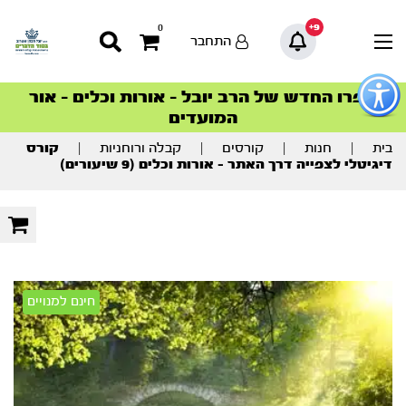
9+
0
התחבר
פתור
פתיחת
ספרו החדש של הרב יובל – אורות וכלים – אור
סדרות הפודקאסטים
סדרות הפודקאסטים
הסדרה המובילה החודש – דרך המלך
הסדרה המובילה החודש – דרך המלך
הצטרפו למהפכת הבריאות הטבעית >
פריט
המועדים
גישות
וכן
רכזי
בית
|
חנות
|
קורסים
|
קבלה ורוחניות
|
קורס
דיגיטלי לצפייה דרך האתר – אורות וכלים (9 שיעורים)
חינם למנויים