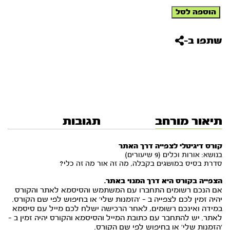
כמות
הוספה לסל
של
קורס
דיגיטלי
שתפו ב-
לצפייה
דרך
האתר
-
אורות
וכלים
(9
שיעורים)
תיאור מורחב
תגובות
קורס דיגיטלי לצפייה דרך האתר
בנושא: אורות וכלים (9 שיעורים)
סדרת בסיס במושגים בקבלה, מה זה אור מה זה כלי?
הצפייה בקורס היא דרך המנוי באתר.
אם הנכם רשומים התחברו עם המשתמש והסיסמא לאתר והקורס
יהיה זמין לכם לצפייה ב – ‘הזמנות שלי’ או בחיפוש לפי שם הקורס.
במידה ואינכם רשומים, לאחר הרכישה ישלח לכם מייל עם סיסמא
לאתר. יש להתחבר עם כתובת המייל והסיסמא והקורס יהיה זמין ב –
‘הזמנות שלי’ או בחיפוש לפי שם הקורס.