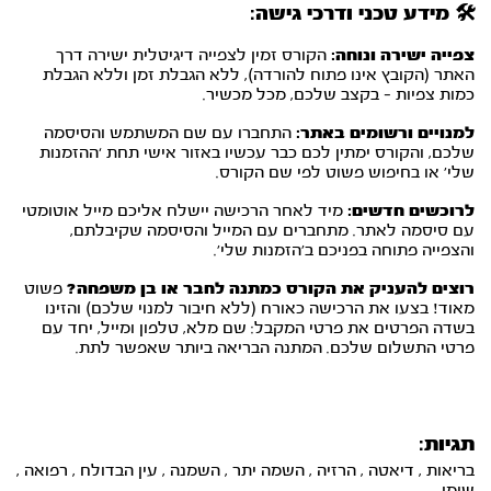
🛠️ מידע טכני ודרכי גישה:
צפייה ישירה ונוחה:
הקורס זמין לצפייה דיגיטלית ישירה דרך
האתר (הקובץ אינו פתוח להורדה), ללא הגבלת זמן וללא הגבלת
כמות צפיות – בקצב שלכם, מכל מכשיר.
למנויים ורשומים באתר:
התחברו עם שם המשתמש והסיסמה
שלכם, והקורס ימתין לכם כבר עכשיו באזור אישי תחת ‘ההזמנות
שלי’ או בחיפוש פשוט לפי שם הקורס.
לרוכשים חדשים:
מיד לאחר הרכישה יישלח אליכם מייל אוטומטי
עם סיסמה לאתר. מתחברים עם המייל והסיסמה שקיבלתם,
והצפייה פתוחה בפניכם ב’הזמנות שלי’.
רוצים להעניק את הקורס כמתנה לחבר או בן משפחה?
פשוט
מאוד! בצעו את הרכישה כאורח (ללא חיבור למנוי שלכם) והזינו
בשדה הפרטים את פרטי המקבל: שם מלא, טלפון ומייל, יחד עם
פרטי התשלום שלכם. המתנה הבריאה ביותר שאפשר לתת.
תגיות:
בריאות
,
דיאטה
,
הרזיה
,
השמה יתר
,
השמנה
,
עין הבדולח
,
רפואה
,
שומן