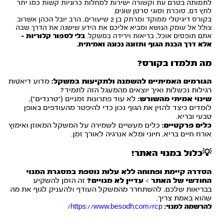
לתמותה בטרם עת וקשורה ישירות למחלות כרוניות קשות כמו יתר
לחץ דם, סוכרת וסוגי סרטן שונים.
בקורס דיגיטלי ממוקד ומרתק בן 2 שיעורים, הרב יובל הכהן אשרוב
צולל אל עומק הנושא ומביא אליכם את הידע שישנה את הדרך שבה
אתם תופסים אוכל, בריאות וירידה במשקל.
בלי לספור קלוריות –
אלא דרך הבנת הגוף ותזונה נכונה ואמיתית.
מה תלמדו בקורס?
הגורמים האמיתיים להשמנה ולתקיעות במשקל:
מדוע דיאטות
רגילות נכשלות ואיך יוצאים מהמעגל הזה לתמיד?
שינוי אמיתי מהשורש:
לא עוד פתרונות זמניים (“טרנדים”),
לומדים כיצד להזין את הגוף נכון כדי להיפטר מהעודפים באופן
טבעי ובריא.
כלים פרקטיים:
כלים מעשיים לשמירה על המשקל המאוזן ואימוץ
אורח חיים בריא, חיוני ומלא אנרגיה לאורך זמן.
💡כלול במנוי האתר!
הסדרה קיימת ופתוחה ללא עלות נוספת במסגרת המנוי
החודשי של האתר
>
עדיין לא מנויים?
זה הזמן להשקיע
בבריאות שלכם, להשתחרר מהמשקל העודף ולהעניק לגוף את מה
שהוא באמת צריך.
להרשמה למנוי:
https://www.besodh.com/rcp/