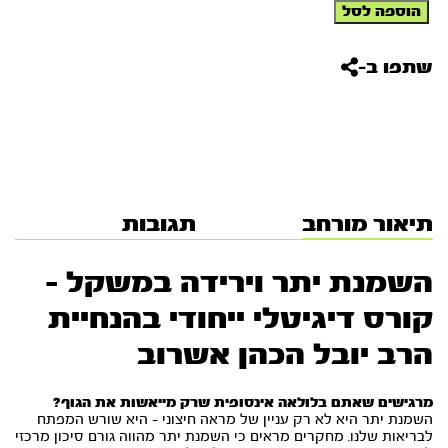
כמות
הוספה לסל
של
עודף
משקל
שתפו ב-
והשמנת
יתר
(2
שיעורים)
תיאור מורחב
תגובות
השמנת יתר וירידה במשקל –
קורס דיגיטלי ייחודי בהנחיית
הרב יובל הכהן אשרוב
מרגישים שאתם בלולאה אינסופית שרק מייאשות את הגוף?
השמנת יתר היא לא רק עניין של מראה חיצוני – היא שורש המפתח
לבריאות שלנו. מחקרים מראים כי השמנת יתר מהווה גורם סיכון מרכזי