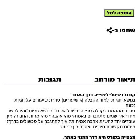
כמות
הוספה לסל
של
קורס
דיגיטלי
שתפו ב-
לצפייה
דרך
האתר
-
זוגיות
(4
שיעורים)
תיאור מורחב
תגובות
קורס דיגיטלי לצפייה דרך האתר
בנושא: זוגיות לאור הקבלה (4 שיעורים) סדרת שיעורים על זוגיות
נכונה
סדרה מהממת בקבלה מפי הרב יובל אשרוב בנושא זוגיות “והיו לבשר
אחד” איך שניים מתחברים באמת? מהי אהבה? מהי מהות החבור? איך
עובדים יחד להשגת אהבה אמיתית? איך להתגבר על מכשולים בדרך?
פיתוח תקשורת חיובית ואהבה בין בני זוג.
הצפייה בקורס היא דרך המנוי באתר.