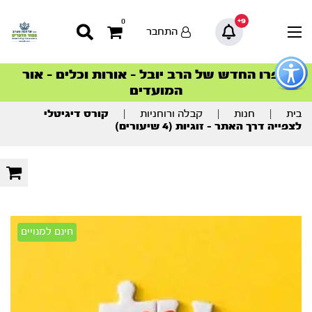
9+
0
התחבר
פתור
פתיחת
ספרו החדש של הרב יובל – אורות וכלים – אור
סדרות הפודקאסטים
סדרות הפודקאסטים
הסדרה המובילה החודש – דרך המלך
הסדרה המובילה החודש – דרך המלך
הצטרפו למהפכת הבריאות הטבעית >
פריט
המועדים
גישות
וכן
רכזי
בית
|
חנות
|
קבלה ורוחניות
|
קורס דיגיטלי
לצפייה דרך האתר – זוגיות (4 שיעורים)
חינם למנויים