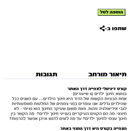
כמות
הוספה לסל
של
קורס
דיגיטלי
שתפו ב-
לצפייה
דרך
האתר
-
חינוך
ילדים
(4
שיעורים)
תיאור מורחב
תגובות
קורס דיגיטלי לצפייה דרך האתר
בנושא: חינוך ילדים (4 שיעורים)
אחת הבעיות הקשות של הדור היא חינוך הילדים… עם השנים ככל
שהילדים גדלים, אנו עומדים בפני צמתים של החלטות משמעותיות
לגבי אידיאולגיה וזהות, וזאת משום שעיקר החינוך הוא פנימי – לא
חיצוני. מה הם הקווים העיקריים בענייני חינוך ילדים? מה הקשר בין
חינוך עצמי לחינוך ילדים? על מה לשים לדגש והיכן אפשר להרפות?
הצפייה בקורס היא דרך המנוי באתר.