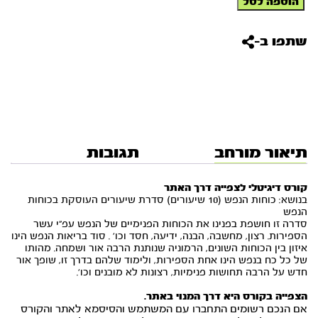
הוספה לסל
של
קורס
דיגיטלי
שתפו ב-
לצפייה
דרך
האתר
-
כוחות
הנפש
(10
שיעורים)
תיאור מורחב
תגובות
קורס דיגיטלי לצפייה דרך האתר
בנושא: כוחות הנפש (10 שיעורים) סדרת שיעורים העוסקת בכוחות
הנפש
סדרה זו חושפת בפנינו את הכוחות הפנימיים של הנפש עפ”י עשר
הספירות. רצון, מחשבה, הבנה, ידיעה, חסד וכו’ . סוד בריאות הנפש הינו
איזון בין הכוחות השונים, הרמוניה שנותנת הרבה אור ושמחה. מהותו
של כל כח בנפש הינו אחת הספירות, ולימוד שלהם בדרך זו, שופך אור
חדש על הרבה תחושות פנימיות, רצונות לא מובנים וכו’.
הצפייה בקורס היא דרך המנוי באתר.
אם הנכם רשומים התחברו עם המשתמש והסיסמא לאתר והקורס