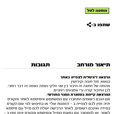
כמות
הוספה לסל
של
הרצאה
דיגיטלית
שתפו ב-
לצפייה
באתר
-
סוד
חופה
וקידושין
תיאור מורחב
תגובות
הרצאה דיגיטלית לצפייה באתר
בנושא: סוד חופה וקידושין
מהותה של חתונה זה חיבור בין שני חלקי נשמה. נשמה זה דבר רוחני,
לכן החיבור קורה ע”י אמצעים רוחניים.
ההרצאה קיימת במסגרת המנוי החודשי.
אם הנכם רשומים התחברו עם המשתמש והסיסמא לאתר והקורס
יהיה זמין לכם לצפייה ב – ‘הזמנות שלי’ או בחיפוש לפי שם הקורס.
במידה ואינכם רשומים, לאחר הרכישה ישלח לכם מייל עם סיסמא
לאתר. יש להתחבר עם כתובת המייל והסיסמא והקורס יהיה זמין ב –