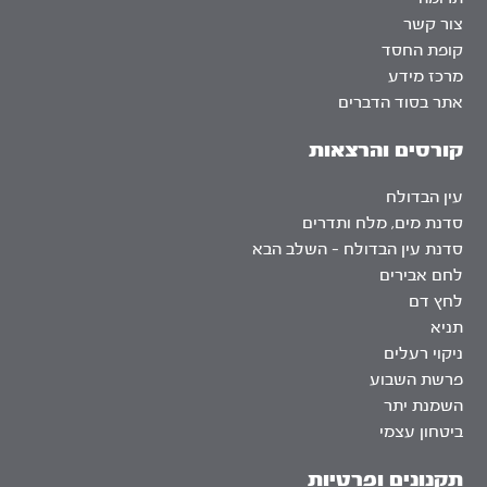
צור קשר
קופת החסד
מרכז מידע
אתר בסוד הדברים
קורסים והרצאות
עין הבדולח
סדנת מים, מלח ותדרים
סדנת עין הבדולח – השלב הבא
לחם אבירים
לחץ דם
תניא
ניקוי רעלים
פרשת השבוע
השמנת יתר
ביטחון עצמי
תקנונים ופרטיות