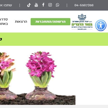
04-6987398
|
|
שתפו את
סדרות
פתור
הרשמה/התחברות
הרצאות
באתר
פתיחת
פריט
גישות
ס
וכן
רכזי