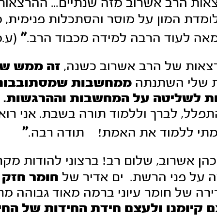
ות הרב אשרוב מזה שנתיים... ההרצאות 
לומדת המון על מוסר והסתכלות פנימית,
"
אה לעוד הרבה למידה מכבוד הרב.
(ע.מ
צאות של הרב אשרוב כשנה,
זה ממש שינ
ת שלי השתנתה
ממחשבות שמסתובבות 
ות לשליטה על המחשבות וההרגשות.
ג
פלל, לברך וללמוד תורה בשבת. אני רוא
"
מתי ללמוד את האמת!
תודה רבה.
(
כהן אשרוב, שלום רב! ברצוני להודות מק
ה על פני הרשת.
י
ם אדיר של
חומר חזק 
רה של חומר עיוני ברמה מאוד גבוהה מר
 קיומנו ולעצם חידת החידות של החי