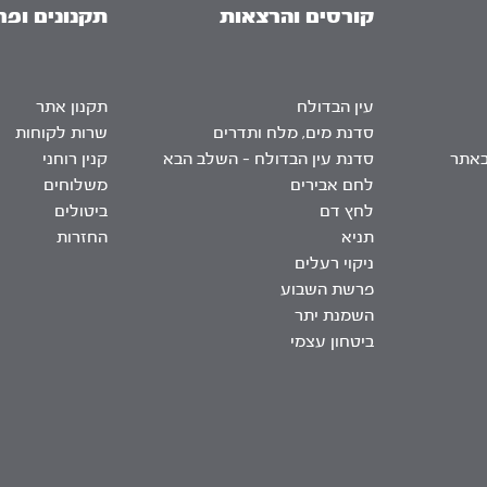
קורסים והרצאות
תקנונים ופר
עין הבדולח
תקנון אתר
סדנת מים, מלח ותדרים
שרות לקוחות
באתר
סדנת עין הבדולח – השלב הבא
קנין רוחני
לחם אבירים
משלוחים
לחץ דם
ביטולים
תניא
החזרות
ניקוי רעלים
פרשת השבוע
השמנת יתר
ביטחון עצמי