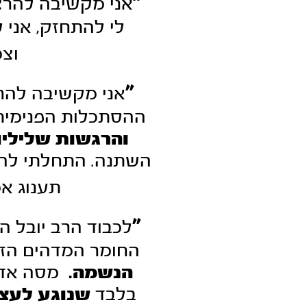
"
אני מקשיבה להרצא
לי להתחזק, אני 
וצמ
"
אני מקשיבה להר
ההסתכלות הפנימי
והרגשות שלילי
השתנה. התחלתי להת
תענוג א
"
לכבוד הרב יובל ה
החומר המדהים הז
הנשמה.
מסה אדי
בלבד
שנוגע לעצם