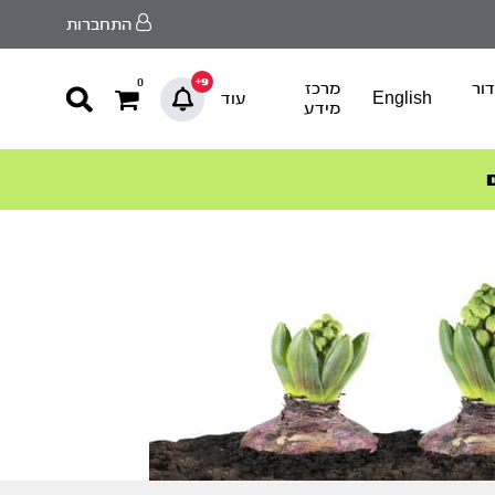
התחברות
9+
0
ור
מרכז
English
עוד
מידע