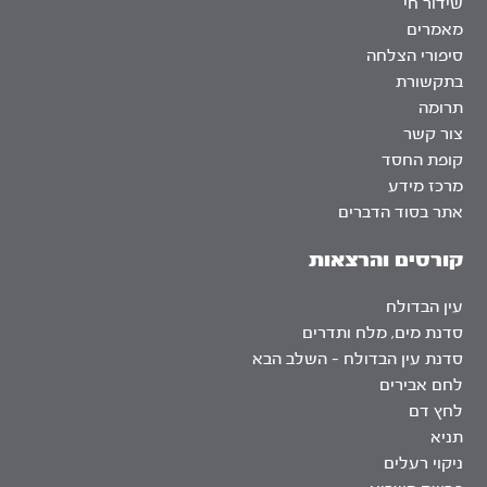
שידור חי
מאמרים
סיפורי הצלחה
בתקשורת
תרומה
צור קשר
קופת החסד
מרכז מידע
אתר בסוד הדברים
קורסים והרצאות
עין הבדולח
סדנת מים, מלח ותדרים
סדנת עין הבדולח – השלב הבא
לחם אבירים
לחץ דם
תניא
ניקוי רעלים