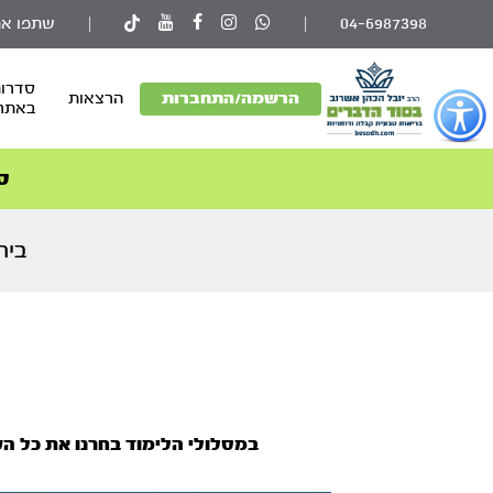
04-6987398
|
|
שתפו את
סדרות
פתור
הרשמה/התחברות
הרצאות
באתר
פתיחת
פריט
גישות
ס
וכן
רכזי
בית
במסלולי הלימוד בחרנו את כל הש