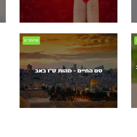
סם החיים - מהות ט’’ו באב