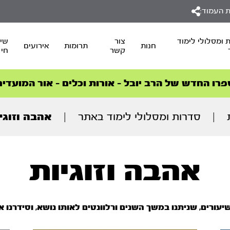
 העמוד:
 ומסלולי לימוד
צור
שיד
חנות
תרומות
אירועים
קשר
חי
סדרות הפודקאסטים
סדרות הפודקאסטים
הסדרה המובילה החודש – דרך המלך
הסדרה המובילה החודש – דרך המלך
הצטרפו למהפכת הבריאות הטבעית >
פרו החדש של הרב יובל – אורות וכלים – אור המועדים
|
סדרות ומסלולי לימוד באתר
|
אהבה וזוגי
אהבה וזוגיות
יעורים, שניתנו במשך השנים ורלוונטים לאותו נושא, וסידרנו 