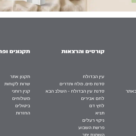
קורסים והרצאות
תקנונים ופר
עין הבדולח
תקנון אתר
סדנת מים, מלח ותדרים
שרות לקוחות
באתר
סדנת עין הבדולח – השלב הבא
קנין רוחני
לחם אבירים
משלוחים
לחץ דם
ביטולים
תניא
החזרות
ניקוי רעלים
פרשת השבוע
השמנת יתר