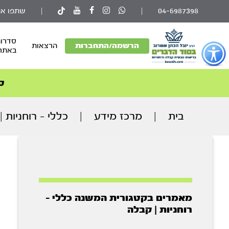
04-6987398
|
|
שתפו את
סדרות
פתור
הרשמה/התחברות
הרצאות
באתר
פתיחת
פריט
גישות
ס
וכן
רכזי
בית
|
מרכז מידע
|
כללי - רוחניות 
מאמרים בקטגורית המשנה כללי -
רוחניות | קבלה