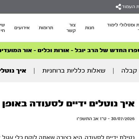
 העמוד:
 ומסלולי לימוד
צור
שיד
חנות
תרומות
אירועים
קשר
חי
סדרות הפודקאסטים
סדרות הפודקאסטים
הסדרה המובילה החודש – דרך המלך
הסדרה המובילה החודש – דרך המלך
הצטרפו למהפכת הבריאות הטבעית >
פרו החדש של הרב יובל – אורות וכלים – אור המועדים
| קבלה
|
שאלות כלליות ברוחניות
|
איך נוטלי
איך נוטלים ידיים לסעודה באופן 
30/07/2026 - ט"ז אב התשפ"ו
נטילת ידיים לסעודה, היא בצורה שאתה לוקח כלי עגול 