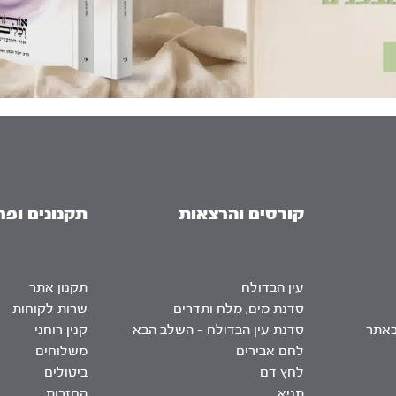
קורסים והרצאות
תקנונים ופר
עין הבדולח
תקנון אתר
סדנת מים, מלח ותדרים
שרות לקוחות
באתר
סדנת עין הבדולח – השלב הבא
קנין רוחני
לחם אבירים
משלוחים
לחץ דם
ביטולים
תניא
החזרות