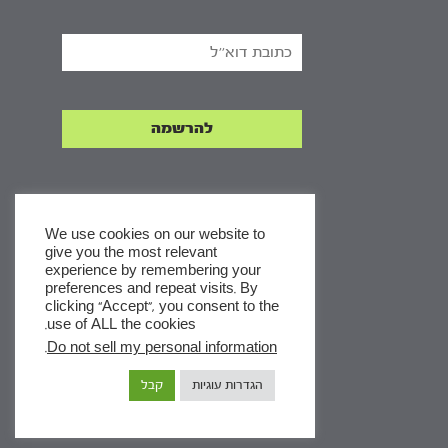
We use cookies on our website to
give you the most relevant
experience by remembering your
x
preferences and repeat visits. By
clicking “Accept”, you consent to the
לסדרות
use of ALL the cookies.
ומסלולי לימוד באתר
.
Do not sell my personal information
הגדרות עוגיות
קבל