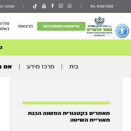
04-6987398
|
|
שתפו את
סדרות
פתור
הרשמה/התחברות
הרצאות
באתר
פתיחת
פריט
גישות
ס
וכן
רכזי
בית
|
מרכז מידע
|
אם ב
מאמרים בקטגורית המשנה הבנת
תאוריית השיטה