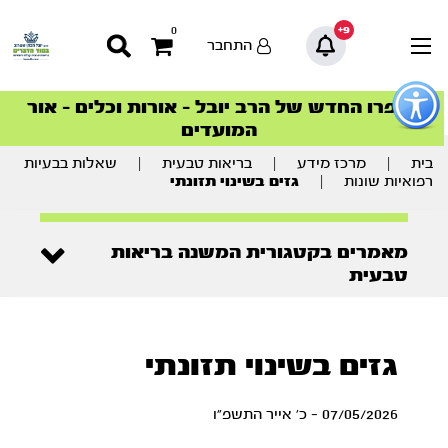
9+
0
התחבר
פתור
פתיחת
ספרו החדש של הרב יובל – אורות וכלים – אור
סדרות הפודקאסטים
סדרות הפודקאסטים
הסדרה המובילה החודש – דרך המלך
הסדרה המובילה החודש – דרך המלך
הצטרפו למהפכת הבריאות הטבעית >
פריט
המועדים
גישות
וכן
רכזי
בית
|
מרכז מידע
|
בריאות טבעית
|
שאלות בבעיות
רפואיות שונות
|
גזים בשינוי תזונתי
מאמרים בקטגורית המשנה בריאות
טבעית
גזים בשינוי תזונתי
07/05/2026 - כ' אייר התשפ"ו