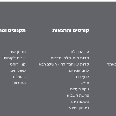
קורסים והרצאות
תקנונים ופר
עין הבדולח
תקנון אתר
סדנת מים, מלח ותדרים
שרות לקוחות
באתר
סדנת עין הבדולח – השלב הבא
קנין רוחני
לחם אבירים
משלוחים
לחץ דם
ביטולים
תניא
החזרות
ניקוי רעלים
פרשת השבוע
השמנת יתר
ביטחון עצמי