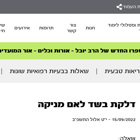
 העמוד:
 ומסלולי לימוד
צור
שיד
חנות
תרומות
אירועים
קשר
חי
סדרות הפודקאסטים
סדרות הפודקאסטים
הסדרה המובילה החודש – דרך המלך
הסדרה המובילה החודש – דרך המלך
הצטרפו למהפכת הבריאות הטבעית >
פרו החדש של הרב יובל – אורות וכלים – אור המועדים
יאות טבעית
|
שאלות בבעיות רפואיות שונות
|
דלקת בשד לאם מניקה
15/09/2022 - י"ט אלול התשפ"ב
שאלה: