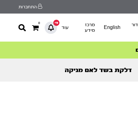
התחברות
9+
0
ור
מרכז
English
עוד
מידע
דלקת בשד לאם מניקה