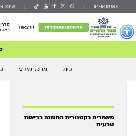
04-6987398
|
|
שתפו את
סדרות
פתור
הרשמה/התחברות
הרצאות
באתר
פתיחת
פריט
גישות
ס
וכן
רכזי
בית
|
מרכז מידע
|
בר
מאמרים בקטגורית המשנה בריאות
טבעית