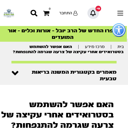
9+
0
התחבר
פתור
פתיחת
ספרו החדש של הרב יובל – אורות וכלים – אור
סדרות הפודקאסטים
סדרות הפודקאסטים
הסדרה המובילה החודש – דרך המלך
הסדרה המובילה החודש – דרך המלך
הצטרפו למהפכת הבריאות הטבעית >
פריט
המועדים
גישות
וכן
רכזי
בית
|
מרכז מידע
|
האם אפשר להשתמש
בסטרואידים אחרי עקיצה של צרעה שגרמה להתנפחות?
מאמרים בקטגורית המשנה בריאות
טבעית
האם אפשר להשתמש
בסטרואידים אחרי עקיצה של
צרעה שגרמה להתנפחות?