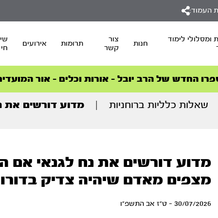
 העמוד:
 ומסלולי לימוד
צור
שיד
חנות
תרומות
אירועים
קשר
חי
סדרות הפודקאסטים
סדרות הפודקאסטים
הסדרה המובילה החודש – דרך המלך
הסדרה המובילה החודש – דרך המלך
הצטרפו למהפכת הבריאות הטבעית >
פרו החדש של הרב יובל – אורות וכלים – אור המועדים
שאלות כלליות ברוחניות
|
מדוע דורשים את נח
מדוע דורשים את נח לגנאי אם הי
מצפים מאדם שיהיה צדיק בדורות
30/07/2026 - ט"ז אב התשפ"ו