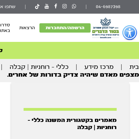
04-6987398
|
|
שתפו את
סדרות
פתור
הרשמה/התחברות
הרצאות
באתר
פתיחת
פריט
גישות
ס
וכן
בית
|
מרכז מידע
|
כללי - רוחניות | קבלה
|
רכזי
מצפים מאדם שיהיה צדיק בדורות של אחרים.
מאמרים בקטגורית המשנה כללי -
רוחניות | קבלה