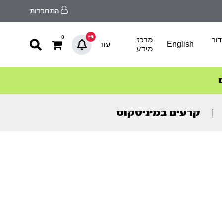
התחברות
9+
0
ור
מרכז
English
עוד
מידע
|
קרעים במיניסקוס