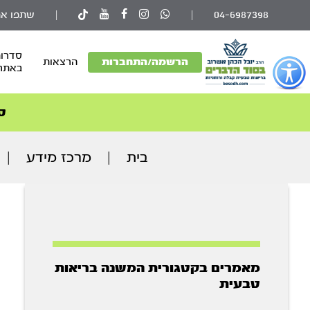
04-6987398
|
|
שתפו את
סדרות
פתור
הרשמה/התחברות
הרצאות
באתר
פתיחת
פריט
גישות
ס
וכן
רכזי
בית
|
מרכז מידע
|
מאמרים בקטגורית המשנה בריאות
טבעית