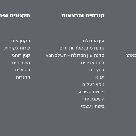
קורסים והרצאות
תקנונים ופר
עין הבדולח
תקנון אתר
סדנת מים, מלח ותדרים
שרות לקוחות
באתר
סדנת עין הבדולח – השלב הבא
קנין רוחני
לחם אבירים
משלוחים
לחץ דם
ביטולים
תניא
החזרות
ניקוי רעלים
פרשת השבוע
השמנת יתר
ביטחון עצמי