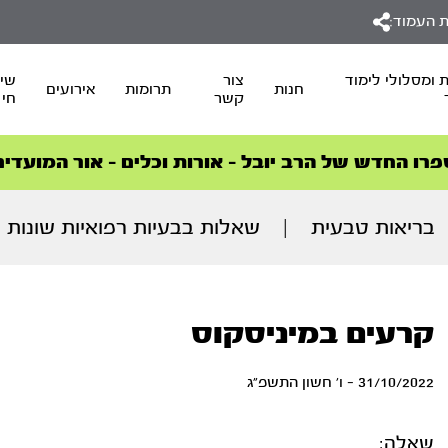
 העמוד:
 ומסלולי לימוד
צור
שיד
חנות
תרומות
אירועים
קשר
חי
סדרות הפודקאסטים
סדרות הפודקאסטים
הסדרה המובילה החודש – דרך המלך
הסדרה המובילה החודש – דרך המלך
הצטרפו למהפכת הבריאות הטבעית >
פרו החדש של הרב יובל – אורות וכלים – אור המועדים
בריאות טבעית
|
שאלות בבעיות רפואיות שונות
קרעים במיניסקוס
31/10/2022 - ו' חשון התשפ"ג
שאלה: