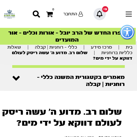
9+
0
התחבר
פתור
פתיחת
ספרו החדש של הרב יובל – אורות וכלים – אור
סדרות הפודקאסטים
סדרות הפודקאסטים
הסדרה המובילה החודש – דרך המלך
הסדרה המובילה החודש – דרך המלך
הצטרפו למהפכת הבריאות הטבעית >
פריט
המועדים
גישות
וכן
בית
|
מרכז מידע
|
כללי - רוחניות | קבלה
|
שאלות
רכזי
כלליות ברוחניות
|
שלום רב. מדוע ה’ עשה ריסק לעולם
דווקא על ידי מים?
מאמרים בקטגורית המשנה כללי -
רוחניות | קבלה
שלום רב. מדוע ה' עשה ריסק
לעולם דווקא על ידי מים?