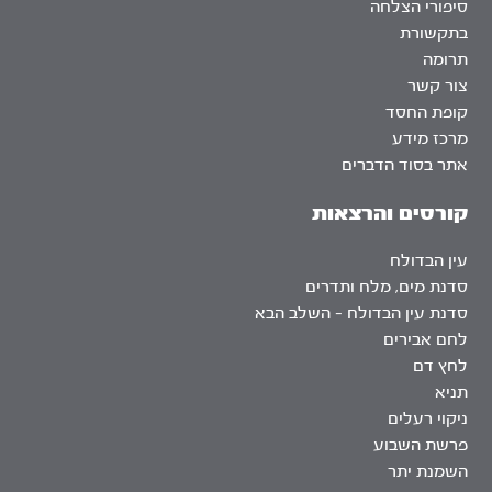
סיפורי הצלחה
בתקשורת
תרומה
צור קשר
קופת החסד
מרכז מידע
אתר בסוד הדברים
קורסים והרצאות
עין הבדולח
סדנת מים, מלח ותדרים
סדנת עין הבדולח – השלב הבא
לחם אבירים
לחץ דם
תניא
ניקוי רעלים
פרשת השבוע
השמנת יתר