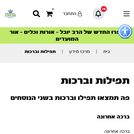
9+
0
התחבר
פתור
פתיחת
ספרו החדש של הרב יובל – אורות וכלים – אור
סדרות הפודקאסטים
סדרות הפודקאסטים
הסדרה המובילה החודש – דרך המלך
הסדרה המובילה החודש – דרך המלך
הצטרפו למהפכת הבריאות הטבעית >
פריט
המועדים
גישות
וכן
רכזי
בית
|
מרכז מידע
|
תפילות וברכות
תפילות וברכות
פה תמצאו תפילו וברכות בשני הנוסחים
ברכה אחרונה
ברכה אחרונה