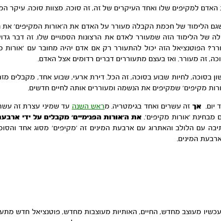
דם למקיפים שלו ואחד העיקרים של זה, זה סוכה. מצוות סוכה. עיקר המצוו
ם הלימוד של חכמת הקבלה מעורר על האדם את ה’אורות המקיפים’ את נ
לה של הלימוד הזה שמעורר לאדם את הרצונות הסמויים שלו. זה דבר גדול
ורר? הפוטנציאל הזה יכול להתעורר רק אם אדם יהיה מחובר עם ‘אורות מ
וכה, זה מעורר. ואז בעצם מתעוררים דברים רדומים אצל האדם.
 בסוכה, לחיות שבוע בסוכה, זה הכל. דירת ארעי, שבוע אחד, מקבלים מזה
ות מקיפים’ שמקיפים את הנשמה ומעוררים אותה לחיים חדשים.
 יום.
אך
זה עשרים ואחד בגימטריה. מ
ראש השנה
עד שמיני עצרת זה עשרי
ם מבחינת ‘אורות מקיפים’.
את ה’אורות הפנימיים’ מקבלים על ידי ארבעת
ה עם הלולב והאתרוג עם ארבעת המינים זה ‘מקיפים’ מסוג אחד והסוכה
רבעת המינים.
 עכשיו מעוצב מחדש, החיים, האותיות מעוצבות מחדש, פוטנציאל חדש מתע