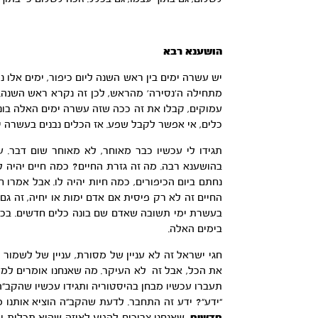
הושענא רבא
יש עשרה ימים בין ראש השנה ליום כיפור, ימים אלו 
מתחילה ה’נסירה’ מהראש, לכן זה נקרא ראש השנה. וב
עמוקים, קבלו את זה ככה שזה עשרה ימים האלה בונ
כלים, אי אפשר לקבל שפע. אז הכלים נבנים בעשרה ימ
תגידו לי עכשיו כבר מאוחר, לא מאוחר שום דבר. ע
בהושענא רבה. מה זה גזרת החיים? כמה חיים יהיה 
נחתם ביום הכיפורים, כמה חיות יהיה לו. אבל אמרו ח
החיים זה לא רק פיסית אם אדם ימות או יחיה, זה גם 
בעשרת ימי תשובה שאדם שם בונה כלים חדשים. בכל
בימים האלה.
חגי ישראל זה לא עניין של מסורת, עניין של לשמור 
את הכל, אבל זה לא העיקר. מה שאנחנו אומרים למע
תעברו עכשיו מבחן בהיסטוריה ותגידו עכשיו שהקב”ה
“ידע”? ידע זה התחבר. לדעת שהקב”ה הוציא אותנו