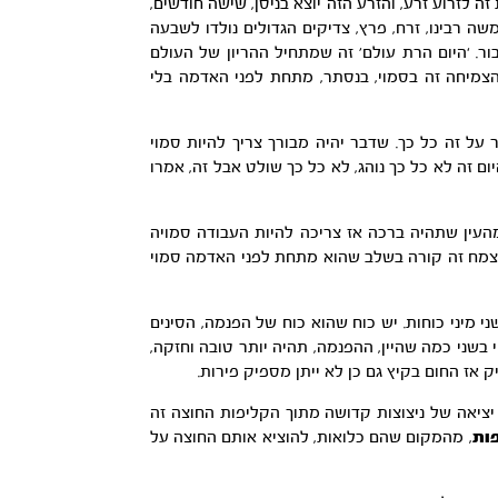
 לזרוע זרע, והזרע הזה יוצא בניסן, שישה חודשים,
 רבינו, זרח, פרץ, צדיקים הגדולים נולדו לשבעה
ר. ‘היום הרת עולם’ זה שמתחיל ההריון של העולם
הצמיחה זה בסמוי, בנסתר, מתחת לפני האדמה בלי
על זה כל כך. שדבר יהיה מבורך צריך להיות סמוי
ום זה לא כל כך נוהג, לא כל כך שולט אבל זה, אמרו
מהעין שתהיה ברכה אז צריכה להיות העבודה סמויה
צמח זה קורה בשלב שהוא מתחת לפני האדמה סמוי
 מיני כוחות. יש כוח שהוא כוח של הפנמה, הסינים
י בשני כמה שהיין, ההפנמה, תהיה יותר טובה וחזקה,
 אז החום בקיץ גם כן לא ייתן מספיק פירות.
יציאה של ניצוצות קדושה מתוך הקליפות החוצה זה
פות
, מהמקום שהם כלואות, להוציא אותם החוצה על