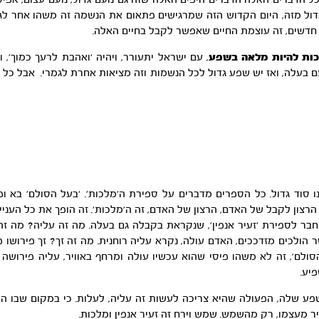
 הדברים האלה הדברים היפים האלה שזה גם נועם גדול, נועם עצום, אפילו צ
 גדול מזה, היום הקדוש הזה שמרגישים פתאום את הנשמה זה משהו אחר לגמר
 חדשים, זה עוצמת החיים שאפשר לקבל בחיים האלה.
לכות להיות מלאה בשפע
, עם ישראל יתעורר, ויהיה ‘ואהבת לרעך כמוך’, 
ם בעלה, ואז יש שפע גדול לכל הנשמות וזה מציאות אחרת לגמרי. אבל כל 
לנו סוד גדול. כל הספרים מדברים על ספירת ה’מלכות’. ‘בעל הסולם’ בא 
רצון לקבל של האדם, הרצון של האדם, זה ה’מלכות’. זה הופך את כל העניין
 לספירת ‘זעיר אנפין’, שנקראת בקבלה גם בעלה. מה זה עליה? מה זה י
הולכים מזדככים, האדם עולה, נקרא עליה רוחנית. מה זה זך? זך פירושו 
לם’, זה לא משהו פיסי שהוא עכשיו עולה ומרחף באוויר, עליה פירושה שה
יע.
ע שלה, הפעולה שהיא צריכה לעשות זה עליה, לעלות. כי במקום שבו הי
 מעצמו, רק מהשמש. שמש וירח זה זעיר אנפין ומלכות.