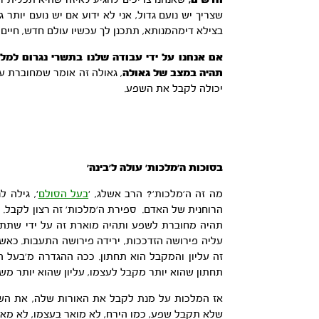
חדשים,
שאנחנו צריכים להגיע לאיזה שהיא תכלית וכל
שצריך יש נועם גדול, אני לא ידוע אם יש נועם יותר
בצילא דימהמנותא, תתכנן לך עכשיו עולם חדש, חיים
אם אנחנו על ידי עבודה שלנו בתשרי נגרום למ
תהיה במצב של גאולה
, גאולה זה אומר שמחוברת ע
יכולה לקבל את השפע.
בסוכות ה’מלכות’ עולה ל’בינה’
מה זה ה’מלכות’? הרב אשלג, ‘
בעל הסולם
‘, גילה 
הרוחנית של האדם. ספירת ה’מלכות’ זה רצון לקבל. ה
תהיה מחוברת לשפע ותהיה מוארת זה על ידי שתתחבר
עליה פירושה הזדככות, ירידה פירושה התעבות. כאשר 
זה עליון והמקבל הוא תחתון. ככה ההגדרה מ’בעל הסו
תחתון שהוא יותר מקבל לעצמו, עליון שהוא יותר משפ
אז המלכות על מנת לקבל את האורות שלה, את השפ
שלא תקבל שפע, כמו הירח, לא מואר בעצמו, לא מאיר