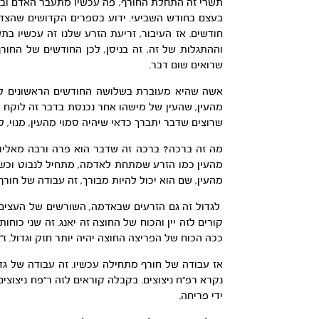
תשרי זה התחלת החורף, פה עכשיו מתעבר האדם ובניסן
בעצם בחודש השביעי. ידוע בספרים הקדושים שהצדיק
חודשים. אז העיבור, זריעת הזרע שלנו זה עכשיו ב
וההתגלות של זה, זה בניסן, לכן החודשים של החו
שרואים שום דבר.
אשה שהיא מעוברת בשלושה החודשים הראשונים לא רו
מהעין, שהעין של מישהו אחר נכנסת בדבר זה לוקח את 
שרוצים שדבר יתברך כדאי שיהיה סמוי מהעין, מנוי, ל
מה זה ברכה? ברכה זה שדבר הוא פרה ורבה מאליו. 
מהעין כמו הזרע שמתחת לאדמה, מתחיל לנבוט וכש
מהעין, שם הוא יכול להיות מבורך, זה עבודה של חורף
לגדול זה גם הזרעים שבאדמה, השורשים של העצים, ב
קורים לזה יין והכוח של החוצה זה יאנג. זה שני כוח
ככה הכוח של הפריצה החוצה יהיה יותר חזק וגדול. ז
אז עבודה של חורף מתחילה עכשיו. זה עבודה של גד
נקרא רפ”ח ניצוצים. בקבלה קוראים לזה ר”פח ניצוצי
ידי פריחה.