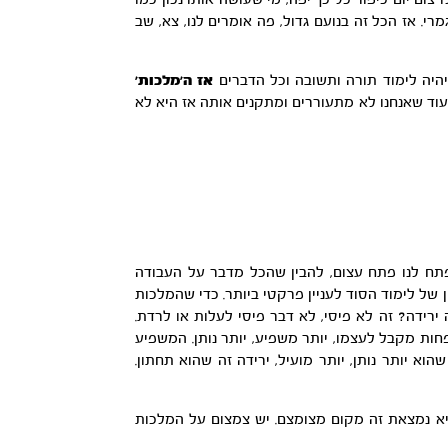
ום יום כיפור כל כך יפה, מי שעושה אותו נכון כמו
י. אז הכל זה בנועם גדול, פה אומרים לנו, צא, שב
ויהיה לימוד תורה ותשובה וכל הדברים
אז ה’מלכות’
עוד שאנחנו לא מתעוררים ומתקנים אותה אז היא לא
ופתח לנו פתח עצום, להבין שהכל מדבר על העבודה
 של לימוד הסוד לעניין פרקטי ביותר. כדי שהמלכות
רידה? זה לא פיסי, לא דבר פיסי לעלות או לרדת.
פחות מקבל לעצמו, יותר משפיע, יותר נותן. המשפיע
וא יותר נותן, יותר מועיל, ירידה זה שהוא תחתון.
א נמצאת זה מקום מצומצם. יש צמצום על המלכות