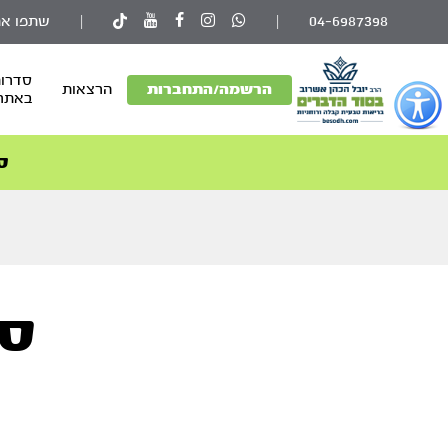
04-6987398
|
|
שתפו את
סדרות
פתור
הרשמה/התחברות
הרצאות
באתר
פתיחת
פריט
גישות
ס
וכן
רכזי
סו