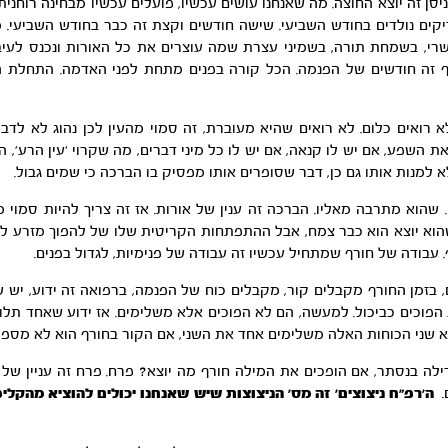
 זה יוצא החוצה. מה שאנחנו עושים עכשיו, פועלים עכשיו מבחינה רוחנית זה
ים נולדים בחודש השביעי. שישה חודשים וקצת זה כבר בחודש השביעי. משה
תשרי, בשמחת תורה, בשמיני עצרת שמה עוצרים את כל האורות ונכנס לעיבו
רף זה חודשים של הפנמה. הכל קורה בפנים מתחת לפני האדמה. התחלת 
אים כלום. לא רואים שהיא מעוברת, זה סמוי מהעין לכן נהוג לא לדבר 
השפע, אם יש לו קנאה, אם יש לו כל מיני דברים, מה שקרוי ‘עין הרע’, הי
א למנות אותו גם כן, דבר שסופרים אותו מפסיק בו הברכה כי שמים גבול.
שהוא מתרבה מאליו. הברכה זה ענין של אורות. אז זה צריך להיות סמוי 
הוא יוצא הוא כבר צמח, אבל ההתפתחות הקריטית שלו של להפוך מזרע ל
. עבודה של חורף שמתחיל עכשיו זה עבודה של פנימיות, לגדול בפנים.
זמן החורף מקבלים קור, מקבלים כוח של הפנמה, ברפואה זה ידוע, יש שני
ות הפוכים כביכול. למעשה, הם לא הפוכים אלא משלימים. אז ידוע שאחד תלו
”א שני הכוחות האלה משלימים אחד את השני, אם הקור בחורף הוא לא מספיק
ילה בנסתר, אם הופכים את המילה חורף מה יוצא? פרח. פרח זה עניין של 
ם.
ה’רפ”ח ניצוצים’ זה מס’ הניצוצות שיש שאנחנו יכולים להוציא מהקלי