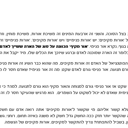
ת בצל הסוכה, והשני זה ארבעת המינים זה משיכת אורות, משיכת מוחין, 
 ‘אורות מקיפים’. יש ‘אורות פנימיים’ ויש ‘אורות מקיפים’. ‘אורות פנימיי
בגוף, נקרא אור פנימי.
‘אור מקיף’ הכוונה על סוג של הארה ששייך לאדם 
כלומר זה הארה שמוכנה לאדם וברגע שיזכך את הכלים שלו, מיד יקבל את הא
פוטנציאל של האדם זה אורות מקיפים, מה שהוא כבר השיג זה אורות פנימיים
ורם תנועה. אור פנימי גורם לאדם שקט. מה זה אור פנימי? שאדם חסר לו 
שקט אז אור פנימי גורם למנוחה והאור מקיף הוא גורם לתנועה. למה? כי ז
פנימית שאדם לא יכול לשקוט על השמרים, הוא מרגיש שהעיקר חסר לו. זה 
לא קשור אליהם. מי שקשור ל’אורות מקיפים’ אתה רואה אדם עם חשק 
קשר יותר חזק ככה החשק גדל. חשק לא משנה באיזה תחום, רוחני, גשמי א
וון, בשביל להתפתח? צריך להתקשר למקיפים, אורות מקיפים של הנשמה.