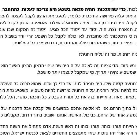
כות’.
כדי שה’מלכות’ תהיה מלאה בשפע היא צריכה לעלות, להתחבר
. 
 הזאת. עליה פירושה הזדככות. כלומר, למעט את הרצון לקבל לעצמו, להפ
קבל, מיד נפרד מן האור. איפה שמתגלה אצלנו האגואיזם, הרצון לקבל ל
 תפארת, נצח, הוד, יסוד, עד ‘יסוד’ הכל מגיע. ‘יסוד’ זה המקום שבו עו
כי ה’מלכות’ לא מחוברת, לא יכולה לקבל. כל השפע הרי יורד בשביל ה’מלכו
ר, נעצר ביסוד. כשהמלכות עולה ומתחברת, זורם שפע בכל העליונים.
ה רוחנית, מה זה עליה רוחנית?
ונשימות ומדיטציות, זה לא זה. עליה פירושה שינוי הרצון. הרצון כאשר הוא
י שמשפיע נהיה יותר זך. מי שמקבל לעצמו יותר מושפל.
נועה קטנה שלו, היה מפחד לזוז. עד כדי כך אדם, שהוא מבנה כל העולמו
ה להיות עליה רוחנית. עליה רוחנית פירושה להיות משפיע, משפיע נחת רוח
 מאוד, מאוד. הוא ייחד בזה את כל תורת הקבלה, כל חוכמת מוסר, הכל כלול
ול בתוך הרחם. אני לא אלאה אתכם במושגים של קבלה אבל הדפנות של ה
טה, אזור של הרחם, כביכול, האישה. אנחנו יושבים בתוך הרחם, מקבלים כוח
יתה תוהו ובוהו”. תוהו ובוהו זה ראש השנה. אדם מתחיל את השנה החדשה 
ור ויהי אור” זהו סוכות שאז מתנוצצים החסדים לצאת לכנסת ישראל. הסו