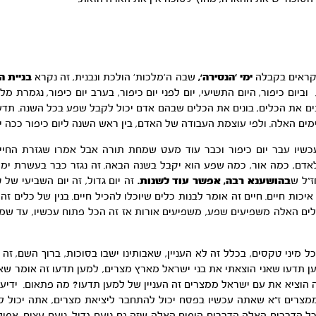
נקראים בקבלה
ימי ‘הנסירה’,
שבה ה’מלכות’ הולכת ונבנית, זה נקרא
בניית ה
יום כיפור, היום התשיעי, יום לפני יום כיפור, בערב יום כיפור, נגמרת מל
ים את הכלים, בונים את הכלים שבהם אדם יכול לקבל שפע בכל השנה. תדעו
ים האלה. ולפי עוצמת העבודה של האדם, בין ראש השנה ליום כיפור ככה יה
כשיו עבר יום כיפור וכבר עוד מעט שמחת תורה אבל אמרו שגזרת החיים
לאדם, כמה אור, כמה שפע הוא יקבל בשנה הבאה. זה נגזר כבר בעשרת ימ
ז”ל ש
בהושענא רבה, אפשר עוד לשנות.
זה יום גדול, זה יום השביעי של
איכות חיים. חיים זה אומר לבנות כלים שיוכלו להכיל חיים. בנין של כלים
ים האלה משפיעים שפע, משפיעים אורות אז זה הכל פתוח עכשיו, עד שמ
כל מיני טקסים, בכלל זה לא העניין, שאבותינו ישבו בסוכות, ברוך השם, ז
ן תדעו שאני הוצאתי את בני ישראל מארץ מצרים, למען תדעו זה אומר ש
 הוציא את עם ישראל ממצרים זה העניין של למען תדעו? מה פתאום. ידיעה
 ממצרים ז”א שאתה עכשיו בפסח יכול להתחבר ליציאת מצרים, אתה יכול