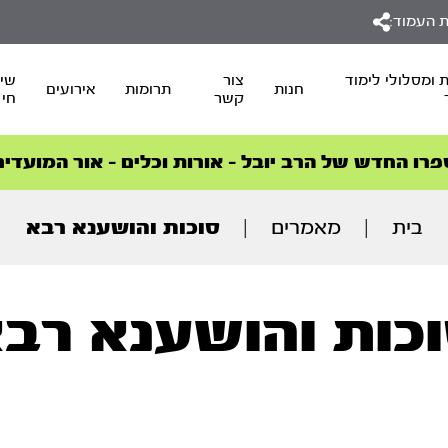
 העמוד:
 ומסלולי לימוד
צור
שיד
חנות
תרומות
אירועים
קשר
חי
סדרות הפודקאסטים
סדרות הפודקאסטים
הסדרה המובילה החודש – דרך המלך
הסדרה המובילה החודש – דרך המלך
הצטרפו למהפכת הבריאות הטבעית >
פרו החדש של הרב יובל – אורות וכלים – אור המועדים
בית
|
מאמרים
|
סוכות והושענא רבא
כות והושענא רב