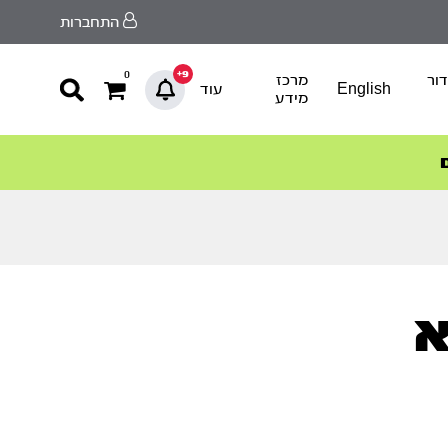
התחברות
9+
0
ור
מרכז
English
עוד
מידע
א