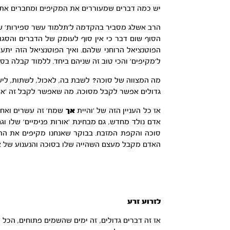
יש כמה דברים שמעוררים את המקיפים ומחברים את הא
הרב אשלג מסביר בהקדמה ל’תלמוד עשר ספירות’ שג
הסוף שום דבר כי אין סוף לעומק של הדברים והסגו
הפוטנציאל הרוחני שלהם. ואיך הפוטנציאל הזה יתע
ל’מקיפים’ והכי טוב זה שניהם ביחד. ללמוד קבלה בס
מה המצווה של סוכה? לשבת בה, לאכול, לשתות, לישון
גדולים אפשר לקבל מסוכה. מה שאפשר לקבל זה ‘אור
אז כל העניין הזה של ‘והיית
אך
שמח’ זה עשרים ואחד
אדם נולד מחדש, גם מבחינת ‘אורות פנימיים’ שלו וג
סוכה והקפת המזבח. בבוקר שאנחנו מקיפים את התיב
האדם מקבל מעצם השהייה שלו בסוכה והנענוע של א
לזרוע זרע
אז זה דברים גדולים, זה ימים שהשמים פתוחים, הכל