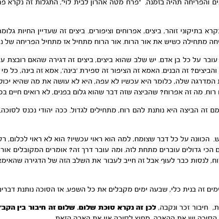
ם והפריחה תהיה בזמנה. “פרח מטה אהרון לבית לוי”, התגלות זה נקרא פר
 בתיקוני זוהר, ביצים, אפרוחים וציפורים. ביצים זה שעדיין החיות גלו
חה מתחילה כשיש את אור הרוח. אור הרוח מתחיל אז מתחיל הפריחה של ניצ
ובר על כל בן אדם. יש שלב שהוא ביצים, ביצים זה דגירה שהאם רובצת על
ביצים? זה הבנים. האמא זה הציפור זה ספירת ‘בינה’, אמא זה בינה, כל מ
מדרגה שלה, כלומר היא עכשיו לא עפה, היא לא עושה את מה שהיא יכול
רוח. מה זה אפרוח? שהביצה שזה דבר שהוא גלום בפנים, לא רואים חיים בכל
 זה הביצה היא נותנת להם רוח, מתחילים לגדול. ככה יהודי נכנס לסוכה
ש. הכוונה על כל דבר שצומח, למה הוא ראוי עכשיו? הוא לא ראוי לכלום, ר
הכי גדולים עוברים מתחת לזה. ומה עובר דרך זה? אומרים המקובלים אורות
ח, לנסות כבר לעוף אבל זה חייב לעבור את השלב הזה של הדגירה שהאימא 
מים זה בנית כלי, שבעה ימים מקבלים את כל השפע. אז הסוכה נותנת דברים 
לכן זה נקרא סוכת שלום. שלום זה חיבור בין הקב”
ך הסוכה יש את ההארה, מחוץ לסוכה אין את הארה הזאת.