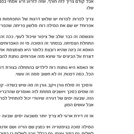
אבל קודם צריך לזה חורף, שזה לזרוע זרע אמתי בפני
שלו.
צריך לפרוח. לפרוח יש שלוש דרגות של התפתחות נקרא
אפרוח? יש שם את המילה רוח. מלשון פריחה. שהפרי
והנשמה זה כבר שלב של ציפור שיכול לעוף, ככה זה ע
התחלת הצמיחה, בנסתר זה הסוכה. מי זה האפרוחים וה
האמא זה בינה שהיא רובצת כלומר היא מצמצמת את ה
דוגרת על הביצים עד שיצא מזה אפרוחים, נותנת להם 
אז האמא היא נותנת רוח לילדים בהתחלה בצורת דומם
הכל, כמה דפנות, זה לא חשוב ממה זה עשוי.
והסכך זה סולת גורן ויקב. גורן זה מה שיש בשדה- ק
זה שמים כסכך ויושבים מתחת לזה ואומרים שהדברים 
הזה, שבעה ימים של דגירה שיהודי יכול להתחיל לפרו
אבל עושים המון.
אז זה דירת ארעי לא צריך יותר משבעה ימים. שבעה י
המילה סוכה בגימטריה 91 כמנין שם הוי”ה ושם אדנות, חיבור זכר ונקבה,
לשלום, גם בתוך עצמו, גם בכלל. זוכה לשלום כי בתו