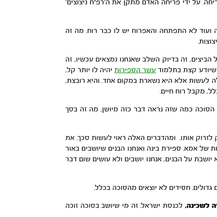
יחה. על ידי פריחה האדם מתקן את ה’רפ”ח ניצוצים’
מה ועוד לא התפתחה והאפרוח יש לו כבר רוח. מה זה
וצות.
 הביצים, זה בדיוק השלב שאנחנו נמצאים עכשיו, זה
י שיודע קצת בתלמוד
עשר הספירות
יהיה לו יותר קל,
ה לעשות אלא היא נשארת במקום אחד. והיא רובצת,
ל, מקבל רוח חיים.
. הסוכה כמה שזה נראה דבר כזה מיושן, מה זה בסך
ק לזרוק אותו. ומהדברים האלה ראוי לעשות סכך. את
 של אמא. ספירת בינה ואנחנו הבנים שיושבים באור
יושבת על הבנים, אנחנו יושבים ולא עושים שום דבר
גדולים. חסידים לא יוצאים מהסוכה בכלל.
ה לשכינה,
לכנסת ישראל. זה מי שיושב בסוכה זוכה