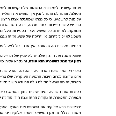
אנחנו קשורים ל’מלכות’, הנשמות שלנו קשורות ל’מל
הסולם’, ופתח לנו פתח להבין איך עושים את העלייה
על מנת להשפיע. כי כל נברא שמתגלה אצלו הרצון ל
הרי יש עשר ספירות: כתר, חכמה, בינה, חסד, גבורה,
מנותקת, לא זורם. כל השפע נעצר בספירות העליונות 
השפע לא יכול לזרום, אין זרימה של שפע. אז זה נעצ
מבחינה מעשית מה זה אומר, איך אדם יכול לפעול עלי
שהוא משנה את הרצון שלו. זה לא עניין של תרגילים 
רצון על מנת להשפיע הוא עולה
, זה נקרא עליה. מ
הארי ז”ל אמר שאם האדם היה רואה מה הוא עושה בת
אדם שרוצה לגרום חיבור, התנועה העיקרית שלו צריכ
מפריד. זה מה שבעל הסולם גילה וזה ידע חשוב מאוד,
בסוכות אנחנו שבעה ימים יושבים בתוך האמא, כביכ
תפארת. התפארת זה נקודת החזה ונצח הוד יסוד זה למ
“בראשית ברא אלוקים את השמיים ואת הארץ והארץ הי
מסודר בכלל. זה זמן המשפט. “ויאמר אלוקים יהי א