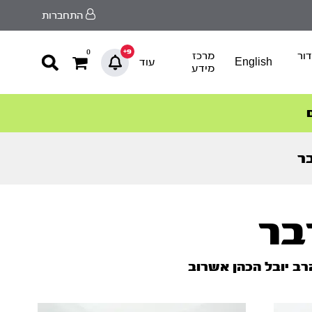
התחברות
9+
0
ור
מרכז
English
עוד
מידע
ר
בר
ב יובל הכהן אשרוב