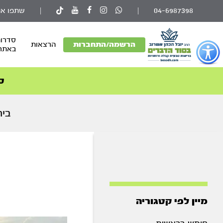
04-6987398
|
|
שתפו את
סדרות
פתור
הרשמה/התחברות
הרצאות
באתר
פתיחת
פריט
גישות
ס
וכן
רכזי
בית
מיין לפי קטגוריה