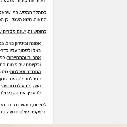
ונזכיר את סיפור המסע ב
במהלך המסע, בני ישראל 
התאוה, חטא העגל, וכן ה
בחומש זה, ישנם מסרים 
אמונה וביטחון באל
: ב
באל ולסמוך עליו בדרכנ
אחריות והתחייבות
: במ
ובקיומם של מצוות התו
התמדה וסבלנות
: מסע
בסבלנות להגעת הזמן ה
ה
שקפת עולם חדשה
: 
להעריך את הטבע ולה
לסיכום, חומש במדבר מספ
והשקפת עולם חדשה. בקרי