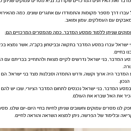
מדבר ואת האירועים המרכזיים שקרו בו. נביא מסרים עמוקים שניתן 
עברו דרך מספר מקומות והתמודדו עם אתגרים שונים. כמה מהאירועי
מאבקים עם העמלקים, עמון ומואב.
עמוקים שניתן ללמוד ממסע המדבר. כמה מהמסרים המרכזיים הם:
ני ישראל עברו במסע המדבר בתקווה ובביטחון בקב”ה, אשר נמצא בכל
ו בחיים.
סע המדבר, בני ישראל נדרשים לקיים מצוות ולהתחייב בבריתם עם הא
רה.
 המדבר היה ארוך וקשה, ודרש התמדה וסבלנות מצד בני ישראל. הם
נכון.
במסע המדבר, בני ישראל נכנסים לתחום המדבר הציורי, שבו יש להם
כיר את האל שברא את העולם.
ק לנו מסרים עמוקים וחשובים שניתן לחיות בחיי היום-יום שלנו. מ
אה ובלימוד של הפרשה, ניתן למצוא השראה והוראה לחיים.