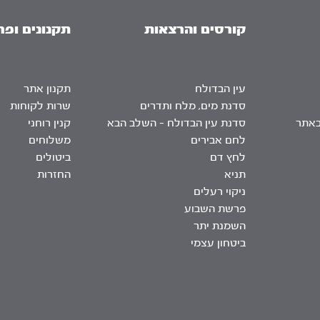
קורסים והרצאות
תקנונים ופר
עין הבדולח
תקנון אתר
סדנת מים, מלח ותדרים
שרות לקוחות
באתר
סדנת עין הבדולח – השלב הבא
קנין רוחני
לחם אבירים
משלוחים
לחץ דם
ביטולים
תניא
החזרות
ניקוי רעלים
פרשת השבוע
השמנת יתר
ביטחון עצמי