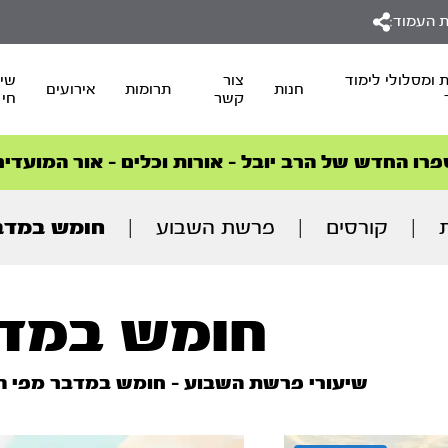
 העמוד:
 ומסלולי לימוד
צור
שיד
חנות
תרומות
אירועים
קשר
חי
סדרות הפודקאסטים
סדרות הפודקאסטים
הסדרה המובילה החודש – דרך המלך
הסדרה המובילה החודש – דרך המלך
הצטרפו למהפכת הבריאות הטבעית >
פרו החדש של הרב יובל – אורות וכלים – אור המועדים
|
קורסים
|
פרשת השבוע
|
חומש במדב
חומש במד
שיעורי פרשת השבוע – חומש במדבר מפי הר