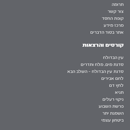
תרומה
צור קשר
קופת החסד
מרכז מידע
אתר בסוד הדברים
קורסים והרצאות
עין הבדולח
סדנת מים, מלח ותדרים
סדנת עין הבדולח – השלב הבא
לחם אבירים
לחץ דם
תניא
ניקוי רעלים
פרשת השבוע
השמנת יתר
ביטחון עצמי