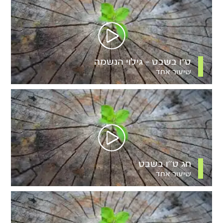
ט”ו בשבט – גילוי הנשמה
שיעור אחד
חג ט’’ו בשבט
שיעור אחד