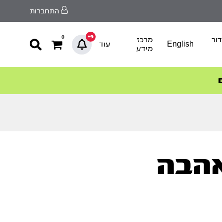
התחברות
9+
0
ור
מרכז
English
עוד
מידע
אהבה