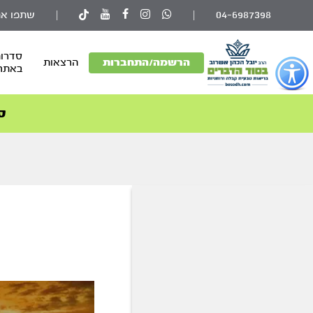
04-6987398
|
|
שתפו את
סדרות
פתור
הרשמה/התחברות
הרצאות
באתר
פתיחת
פריט
גישות
ס
וכן
רכזי