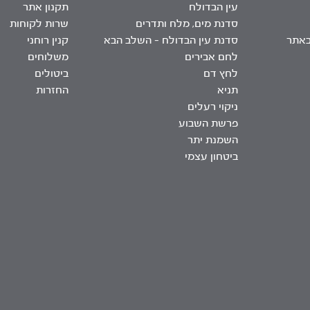
עין הבדולח
תקנון אתר
סדנת מים, מלח ותדרים
שרות לקוחות
באתר
סדנת עין הבדולח – השלב הבא
קנין רוחני
לחם אבירים
משלוחים
לחץ דם
ביטולים
תניא
החזרות
ניקוי רעלים
פרשת השבוע
השמנת יתר
ביטחון עצמי