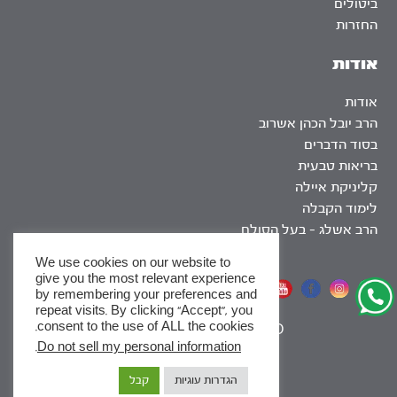
ביטולים
החזרות
אודות
אודות
הרב יובל הכהן אשרוב
בסוד הדברים
בריאות טבעית
קליניקת איילה
לימוד הקבלה
הרב אשלג – בעל הסולם
We use cookies on our website to
give you the most relevant experience
אתר שומר שבת
by remembering your preferences and
repeat visits. By clicking “Accept”, you
consent to the use of ALL the cookies.
|
SEO
.
Do not sell my personal information
x
הגדרות עוגיות
קבל
לסדרות