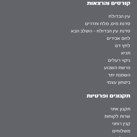
קורסים והרצאות
עין הבדולח
סדנת מים, מלח ותדרים
סדנת עין הבדולח – השלב הבא
לחם אבירים
לחץ דם
תניא
ניקוי רעלים
פרשת השבוע
השמנת יתר
ביטחון עצמי
תקנונים ופרטיות
תקנון אתר
שרות לקוחות
קנין רוחני
משלוחים