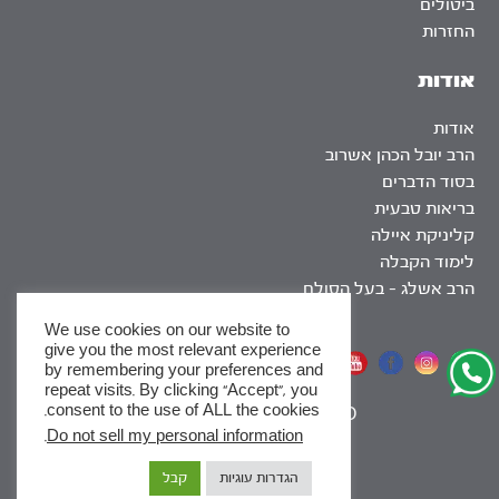
ביטולים
החזרות
אודות
אודות
הרב יובל הכהן אשרוב
בסוד הדברים
בריאות טבעית
קליניקת איילה
לימוד הקבלה
הרב אשלג – בעל הסולם
We use cookies on our website to
give you the most relevant experience
אתר שומר שבת
by remembering your preferences and
repeat visits. By clicking “Accept”, you
consent to the use of ALL the cookies.
|
SEO
.
Do not sell my personal information
x
הגדרות עוגיות
קבל
לסדרות