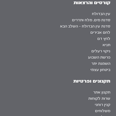
קורסים והרצאות
עין הבדולח
סדנת מים, מלח ותדרים
סדנת עין הבדולח – השלב הבא
לחם אבירים
לחץ דם
תניא
ניקוי רעלים
פרשת השבוע
השמנת יתר
ביטחון עצמי
תקנונים ופרטיות
תקנון אתר
שרות לקוחות
קנין רוחני
משלוחים