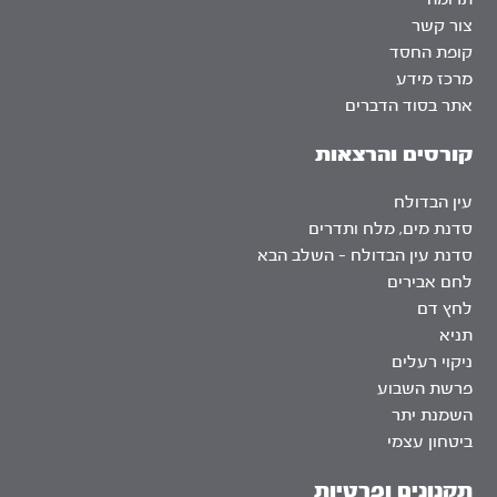
צור קשר
קופת החסד
מרכז מידע
אתר בסוד הדברים
קורסים והרצאות
עין הבדולח
סדנת מים, מלח ותדרים
סדנת עין הבדולח – השלב הבא
לחם אבירים
לחץ דם
תניא
ניקוי רעלים
פרשת השבוע
השמנת יתר
ביטחון עצמי
תקנונים ופרטיות