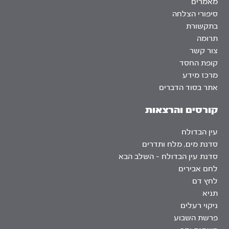
מאמרים
סיפורי הצלחה
בתקשורת
תרומה
צור קשר
קופת החסד
מרכז מידע
אתר בסוד הדברים
קורסים והרצאות
עין הבדולח
סדנת מים, מלח ותדרים
סדנת עין הבדולח – השלב הבא
לחם אבירים
לחץ דם
תניא
ניקוי רעלים
פרשת השבוע