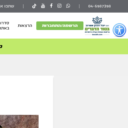
04-6987398
|
|
שתפו את
סדרות
פתור
הרשמה/התחברות
הרצאות
באתר
פתיחת
פריט
גישות
ס
וכן
רכזי