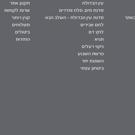
עין הבדולח
תקנון אתר
סדנת מים, מלח ותדרים
שרות לקוחות
באתר
סדנת עין הבדולח – השלב הבא
קנין רוחני
לחם אבירים
משלוחים
לחץ דם
ביטולים
תניא
החזרות
ניקוי רעלים
פרשת השבוע
השמנת יתר
ביטחון עצמי