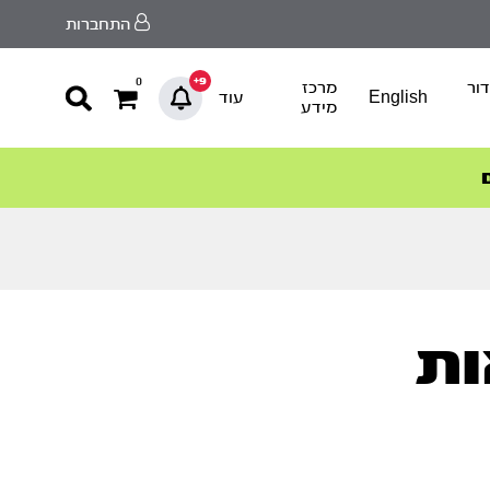
התחברות
9+
0
ור
מרכז
English
עוד
מידע
ות