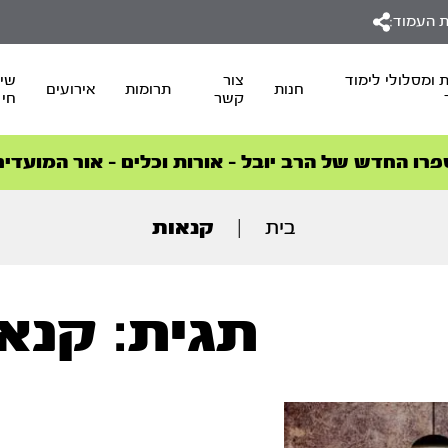
 העמוד:
 ומסלולי לימוד
צור
שיד
חנות
תרומות
אירועים
קשר
חי
סדרות הפודקאסטים
סדרות הפודקאסטים
הסדרה המובילה החודש – דרך המלך
הסדרה המובילה החודש – דרך המלך
הצטרפו למהפכת הבריאות הטבעית >
פרו החדש של הרב יובל – אורות וכלים – אור המועדים
בית
|
קנאות
תגית: קנא