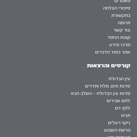
מאמרים
סיפורי הצלחה
בתקשורת
תרומה
צור קשר
קופת החסד
מרכז מידע
אתר בסוד הדברים
קורסים והרצאות
עין הבדולח
סדנת מים, מלח ותדרים
סדנת עין הבדולח – השלב הבא
לחם אבירים
לחץ דם
תניא
ניקוי רעלים
פרשת השבוע