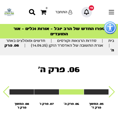
9+
0
התחבר
פתור
פתיחת
ספרו החדש של הרב יובל – אורות וכלים – אור
סדרות הפודקאסטים
סדרות הפודקאסטים
הסדרה המובילה החודש – דרך המלך
הסדרה המובילה החודש – דרך המלך
הצטרפו למהפכת הבריאות הטבעית >
פריט
המועדים
גישות
וכן
בית
|
סדרות הרצאות וקורסים
|
חדשים ומומלצים באתר
רכזי
|
אגרת התשובה של האדמו”ר הזקן (14.09.25)
|
06. פרק
ה’
06. פרק ה'
05. המשך
06. פרק ה'
07. פרק ו'
08. המשך
09. פרק ז'
פרק ד'
פרק ו'