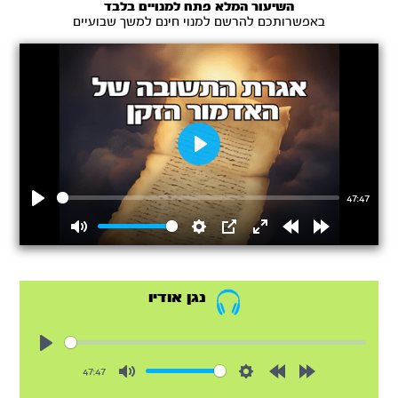
השיעור המלא פתח למנויים בלבד
באפשרותכם להרשם למנוי חינם למשך שבועיים
Play
47:47
Play
Mute
Settings
PIP
Enter
Rewind
Forward
fullscreen
15s
15s
נגן אודיו
Play
47:47
Mute
Settings
Rewind
Forward