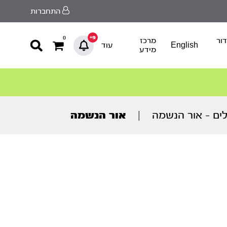
התחברות
9+
0
ור
מרכז
English
עוד
מידע
לים – אור הנשמה
|
אור הנשמה