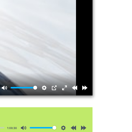
Mute
Settings
PIP
Enter
Rewind
Forward
fullscreen
15s
15s
1:08:38