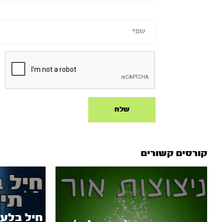
קורסים קשורים
חַיִל בָּלַע