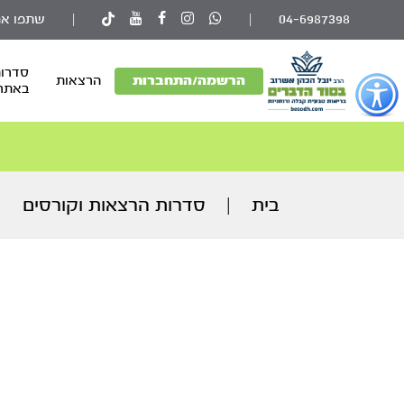
04-6987398
|
|
שתפו את
סדרות
פתור
הרשמה/התחברות
הרצאות
באתר
פתיחת
פריט
גישות
וכן
רכזי
בית
|
סדרות הרצאות וקורסים
|