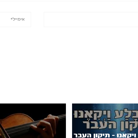
 וַיְקִאֶנּוּ – תיקון העבר