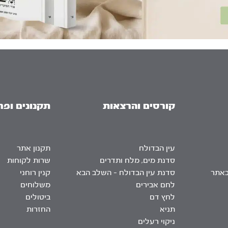
קורסים והרצאות
תקנונים ופר
עין הבדולח
תקנון אתר
סדנת מים, מלח ותדרים
שרות לקוחות
באתר
סדנת עין הבדולח – השלב הבא
קנין רוחני
לחם אבירים
משלוחים
לחץ דם
ביטולים
תניא
החזרות
ניקוי רעלים