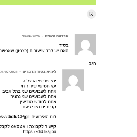
Mute
Settings
Rewind
Forward
10s
10s
אברהם האפט
–
30/06/2026
בס”ד
האם יש לרב שיעורים (בצפון) שאפש
הגב
ליהיא בסוד הדברים
–
06/07/2026
ימי שלישי הרצליה
ימי חמישי שידור חי
אחת לשבועיים שני בתל אביב
אחת לשבועיים שני נתניה
אחת לחודש מודיעין
קרית ים מידי פעם
לוח האירועים
ps://did.li/CPjgT
קישור לקבוצת וואטסאפ לקבלת 
https://did.li/3jlba