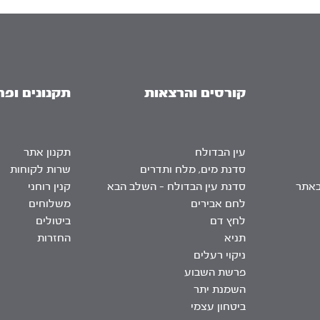
קורסים והרצאות
תקנונים ופר
עין הבדולח
תקנון אתר
סדנת מים, מלח ותדרים
שרות לקוחות
באתר
סדנת עין הבדולח – השלב הבא
קנין רוחני
לחם אבירים
משלוחים
לחץ דם
ביטולים
תניא
החזרות
ניקוי רעלים
פרשת השבוע
השמנת יתר
ביטחון עצמי