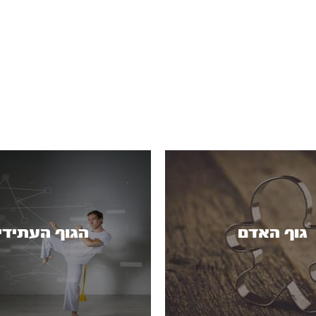
גוף האדם
הגוף העתידי