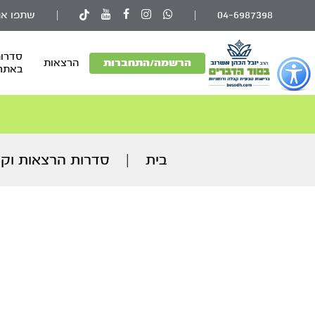
04-6987398
|
|
שתפו את
סדרות
פתור
הרשמה/התחברות
הרצאות
באתר
פתיחת
פריט
גישות
וכן
רכזי
בית
|
סדרות הרצאות וקו