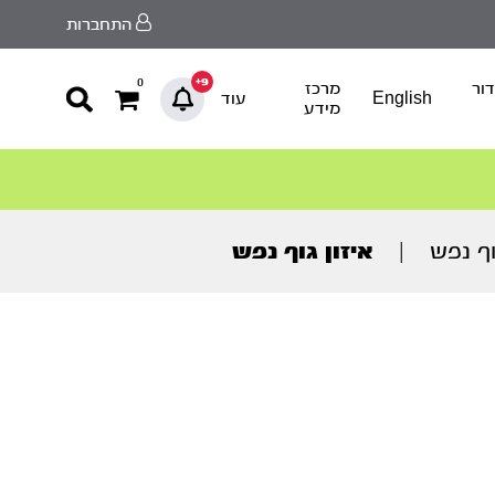
התחברות
9+
0
ור
מרכז
English
עוד
מידע
וף נפש
|
איזון גוף נפש