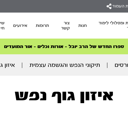
 העמוד:
 ומסלולי לימוד
צור
שיד
חנות
תרומות
אירועים
קשר
חי
סדרות הפודקאסטים
סדרות הפודקאסטים
הסדרה המובילה החודש – דרך המלך
הסדרה המובילה החודש – דרך המלך
הצטרפו למהפכת הבריאות הטבעית >
ספרו החדש של הרב יובל – אורות וכלים – אור המועדים
רסים
|
תיקוני הנפש והגשמה עצמית
|
איזון ג
איזון גוף נפש