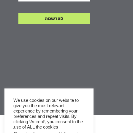
We use cookies on our website to
give you the most relevant
experience by remembering your
x
preferences and repeat visits. By
clicking “Accept”, you consent to the
לסדרות
use of ALL the cookies.
ומסלולי לימוד באתר