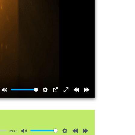
Mute
Settings
PIP
Enter
Rewind
Forward
fullscreen
15s
15s
59:42