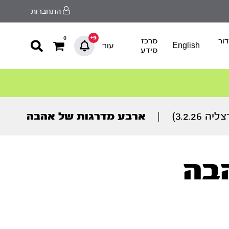
התחברות
9+
0
ור
מרכז
English
עוד
מידע
3.2.2)
|
ארבע מדרגות של אהבה
בה