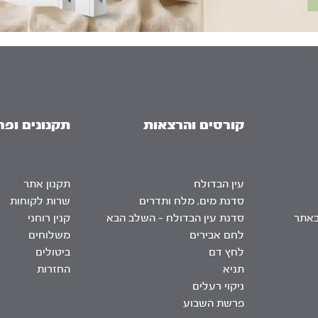
קורסים והרצאות
תקנונים ופר
עין הבדולח
תקנון אתר
סדנת מים, מלח ותדרים
שרות לקוחות
באתר
סדנת עין הבדולח – השלב הבא
קנין רוחני
לחם אבירים
משלוחים
לחץ דם
ביטולים
תניא
החזרות
ניקוי רעלים
פרשת השבוע