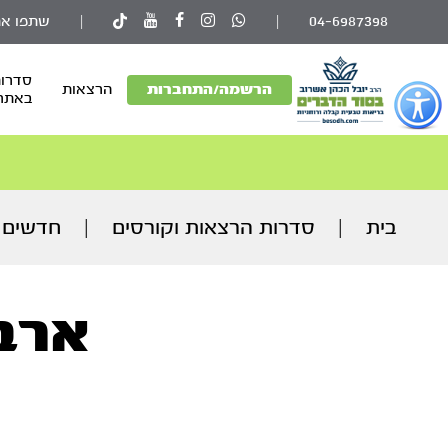
04-6987398
|
|
שתפו את
סדרות
פתור
הרשמה/התחברות
הרצאות
באתר
פתיחת
פריט
גישות
וכן
רכזי
בית
|
סדרות הרצאות וקורסים
|
חדשים 
ארב