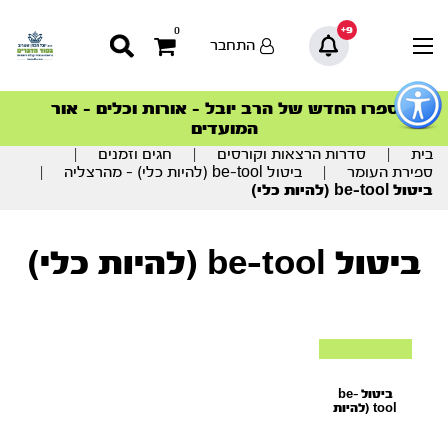
9+
0
התחבר
פתור
פתיחת
ספרו החדש של הרב יובל – אורות וכלים – אור
סדרות הפודקאסטים
סדרות הפודקאסטים
הסדרה המובילה החודש – דרך המלך
הסדרה המובילה החודש – דרך המלך
הצטרפו למהפכת הבריאות הטבעית >
פריט
המועדים
גישות
וכן
בית
|
סדרות הרצאות וקורסים
|
חגים וזמנים
|
רכזי
ספירת העומר
|
ביטול be-tool (להיות כלי) – מהרצליה
|
ביטול be-tool (להיות כלי)
ביטול be-tool (להיות כלי)
ביטול be-
tool (להיות
כלי)