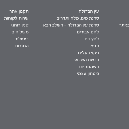
עין הבדולח
תקנון אתר
סדנת מים, מלח ותדרים
שרות לקוחות
באתר
סדנת עין הבדולח – השלב הבא
קנין רוחני
לחם אבירים
משלוחים
לחץ דם
ביטולים
תניא
החזרות
ניקוי רעלים
פרשת השבוע
השמנת יתר
ביטחון עצמי