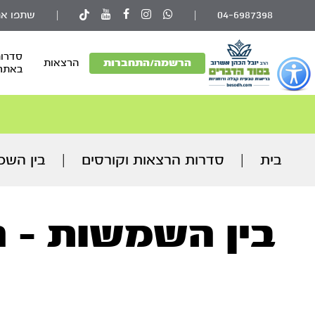
04-6987398
|
|
שתפו את
סדרות
פתור
הרשמה/התחברות
הרצאות
באתר
פתיחת
פריט
גישות
וכן
רכזי
בית
|
סדרות הרצאות וקורסים
|
בין השמש
בין השמשות - הר