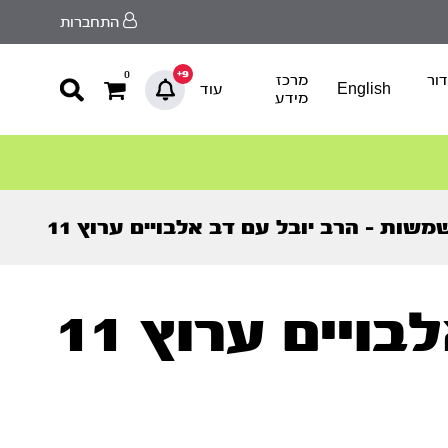
התחברות
9+
0
ור
מרכז
English
עוד
מידע
משות – הרב יובל עם דב אלבויים ערוץ 11
יים ערוץ 11