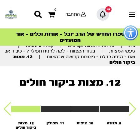
9+
0
התחבר
פתור
פתיחת
ספרו החדש של הרב יובל – אורות וכלים – אור
סדרות הפודקאסטים
סדרות הפודקאסטים
הסדרה המובילה החודש – דרך המלך
הסדרה המובילה החודש – דרך המלך
הצטרפו למהפכת הבריאות הטבעית >
פריט
המועדים
גישות
וכן
בית
|
סדרות הרצאות וקורסים
|
קבלה ורוחניות
|
רכזי
טעמי המצוות
|
בסוד המצוות – למה להניח תפילין? – כיבוד אב
ואם – מזוזה בדלת – ניצוצות קדושה שבמצוות
|
12. מצות
ביקור חולים
12. מצות ביקור חולים
ת
9. מזוזה
10. ציצית
11. תפילין
12. מצות
ורה
ביקור חולים
נטיל
ד