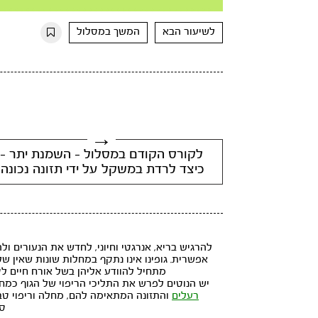
Mute
Settings
Rewind
Forward
10s
10s
לשיעור הבא
המשך במסלול
לקורס הקודם במסלול - השמנת יתר -
כיצד לרדת במשקל על ידי תזונה נכונה.
להרגיש בריא, אנרגטי וחיוני, לחדש את הנעורים ו
אפשרית. גופינו אינו נתקף במחלות שונות שאין ש
מתחיל להוודע אליהן בשל אורח חיים לקוי, כמו: יתר 
יש הנוטים לפרש את התליכי הריפוי של הגוף כמחלה
רעלים
והתזונה המתאימה להם, מחלה וריפוי טבע
סד