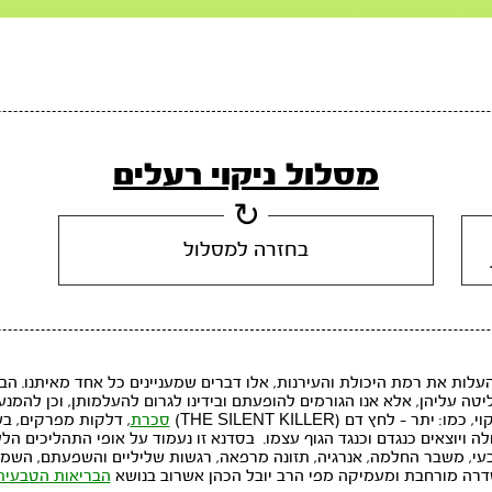
מסלול ניקוי רעלים
בחזרה למסלול
להעלות את רמת היכולת והעירנות, אלו דברים שמעניינים כל אחד מאיתנו. 
ליטה עליהן, אלא אנו הגורמים להופעתם ובידינו לגרום להעלמותן, וכן לה
- לחץ דם (THE SILENT KILLER)
סכרת
, דלקות מפרקים, בעי
 ויוצאים כנגדם וכנגד הגוף עצמו. בסדנא זו נעמוד על אופי התהליכים הלל
י, משבר החלמה, אנרגיה, תזונה מרפאה, רגשות שליליים והשפעתם, השמנה 
רה מורחבת ומעמיקה מפי הרב יובל הכהן אשרוב בנושא
הבריאות הטבעית