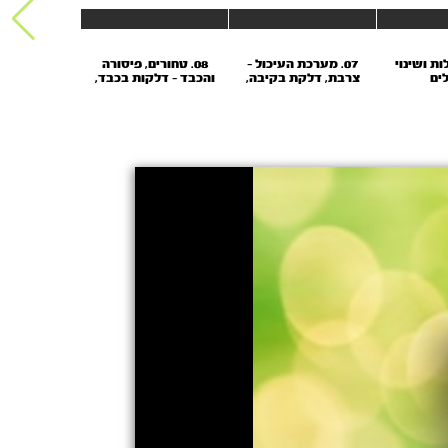
ות ושינוי
07. מערכת העיכול -
08. טחורים, פיסורה
09. יתר 
ים
צרבת, דלקת בקיבה,
והכבד - דלקות בכבד,
המחסל 
כיב קיבה, עצירויות,
כולסטרול גבוה, צהבת,
שלשול, מחלות מעיים
שחמת
- קרוהן וקוליטיס