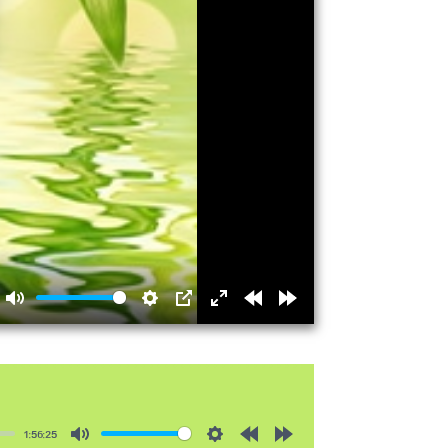
Mute
Settings
PIP
Enter
Rewind
Forward
fullscreen
15s
15s
1:56:25