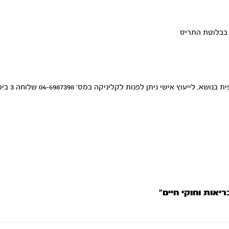
 בבלוטת התריס
ניתן לפנות לקליניקה במס’ 04-6987398 שלוחה 3 בימים א-ד בין השעות 9-15 בשורות טובות